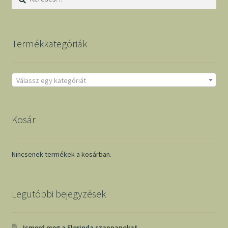
Termékkategóriák
Válassz egy kategóriát
Kosár
Nincsenek termékek a kosárban.
Legutóbbi bejegyzések
Ismerd meg a Florinda szappanokat