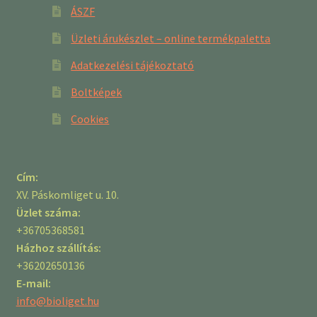
ÁSZF
Üzleti árukészlet – online termékpaletta
Adatkezelési tájékoztató
Boltképek
Cookies
Cím:
XV. Páskomliget u. 10.
Üzlet száma:
+36705368581
Házhoz szállítás:
+36202650136
E-mail:
info@bioliget.hu