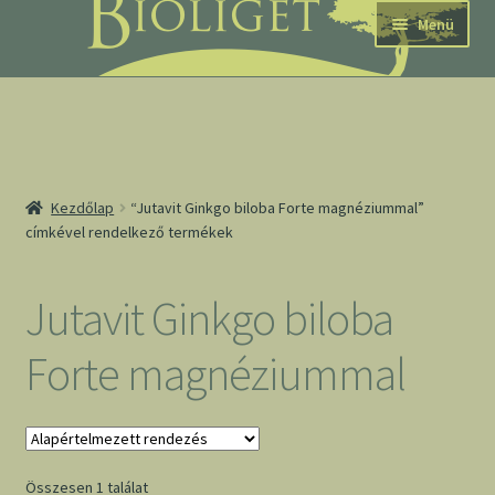
Ugrás
Kilépés
Menü
a
a
navigációhoz
tartalomba
nd
Kezdőlap
“Jutavit Ginkgo biloba Forte magnéziummal”
címkével rendelkező termékek
u
nd
Jutavit Ginkgo biloba
u
Forte magnéziummal
Összesen 1 találat