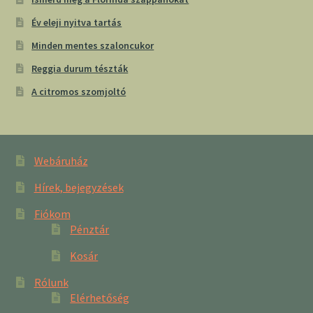
Év eleji nyitva tartás
Minden mentes szaloncukor
Reggia durum tészták
A citromos szomjoltó
Webáruház
Hírek, bejegyzések
Fiókom
Pénztár
Kosár
Rólunk
Elérhetőség