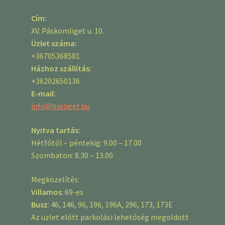
Cím:
XV. Páskomliget u. 10.
Üzlet száma:
+36705368581
Házhoz szállítás:
+36202650136
E-mail:
info@bioliget.hu
Nyitva tartás:
Hétfőtől – péntekig: 9.00 – 17.00
Szombaton: 8.30 – 13.00
Megközelítés:
Villamos
: 69-es
Busz
: 46, 146, 96, 196, 196A, 296, 173, 173E
Az üzlet előtt parkolási lehetőség megoldott