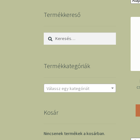
Termékkereső
Keresés:
Termékkategóriák
c
Válassz egy kategóriát
Kosár
Nincsenek termékek a kosárban.