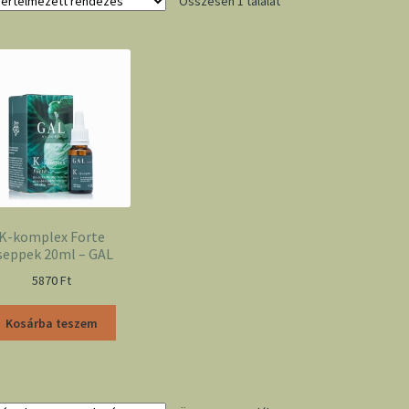
Összesen 1 találat
K-komplex Forte
seppek 20ml – GAL
5870
Ft
Kosárba teszem