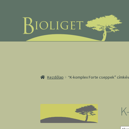
Ugrás
Kilépés
a
a
navigációhoz
tartalomba
Kezdőlap
“K-komplex Forte cseppek” címkév
K