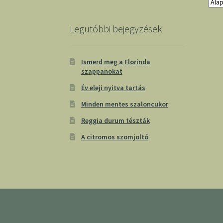
Legutóbbi bejegyzések
Ismerd meg a Florinda
szappanokat
Év eleji nyitva tartás
Minden mentes szaloncukor
Reggia durum tészták
A citromos szomjoltó