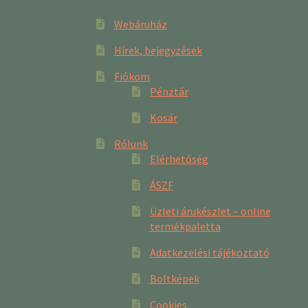
Webáruház
Hírek, bejegyzések
Fiókom
Pénztár
Kosár
Rólunk
Elérhetőség
ÁSZF
Üzleti árukészlet – online
termékpaletta
Adatkezelési tájékoztató
Boltképek
Cookies