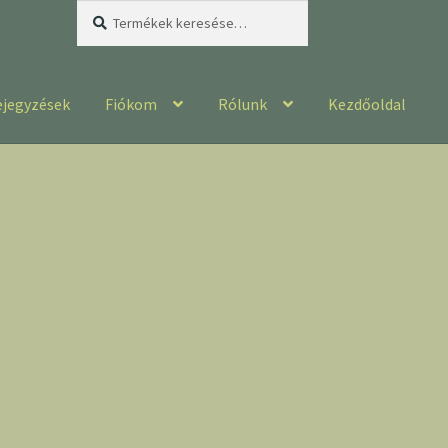
Keresés
Keresés
a
következőre:
ejegyzések
Fiókom
Rólunk
Kezdőoldal