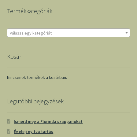
Termékkategóriák
Válassz egy kategóriát
Kosár
Nincsenek termékek a kosárban.
Legutóbbi bejegyzések
Ismerd meg a Florinda szappanokat
Év eleji nyitva tartás