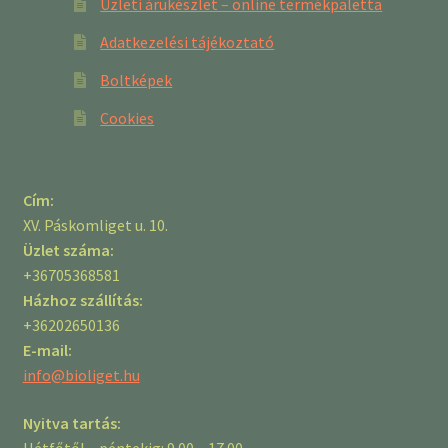
Üzleti árukészlet – online termékpaletta
Adatkezelési tájékoztató
Boltképek
Cookies
Cím:
XV. Páskomliget u. 10.
Üzlet száma:
+36705368581
Házhoz szállítás:
+36202650136
E-mail:
info@bioliget.hu
Nyitva tartás:
Hétfőtől – péntekig: 9.00 – 17.00