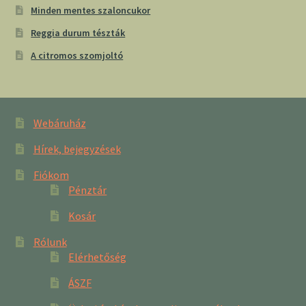
Minden mentes szaloncukor
Reggia durum tészták
A citromos szomjoltó
Webáruház
Hírek, bejegyzések
Fiókom
Pénztár
Kosár
Rólunk
Elérhetőség
ÁSZF