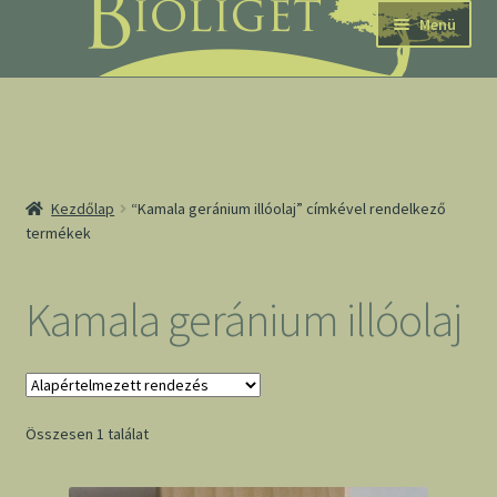
Ugrás
Kilépés
Menü
a
a
navigációhoz
tartalomba
nd
Kezdőlap
“Kamala geránium illóolaj” címkével rendelkező
termékek
u
nd
Kamala geránium illóolaj
u
Összesen 1 találat