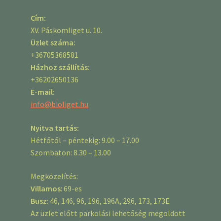
Cím:
XV. Páskomliget u. 10.
Üzlet száma:
+36705368581
Házhoz szállítás:
+36202650136
E-mail:
info@bioliget.hu
Nyitva tartás:
Hétfőtől – péntekig: 9.00 – 17.00
Szombaton: 8.30 – 13.00
Megközelítés:
Villamos
: 69-es
Busz
: 46, 146, 96, 196, 196A, 296, 173, 173E
Az üzlet előtt parkolási lehetőség megoldott