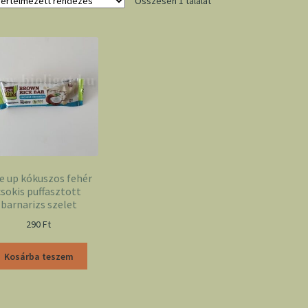
Összesen 1 találat
e up kókuszos fehér
csokis puffasztott
barnarizs szelet
290
Ft
Kosárba teszem