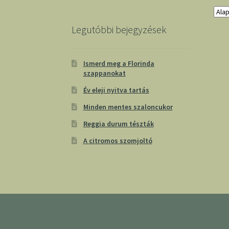
Legutóbbi bejegyzések
Ismerd meg a Florinda
szappanokat
Év eleji nyitva tartás
Minden mentes szaloncukor
Reggia durum tészták
A citromos szomjoltó