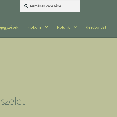
Keresés
Keresés
a
következőre:
ejegyzések
Fiókom
Rólunk
Kezdőoldal
 szelet