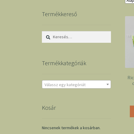
Termékkereső
Keresés:
Termékkategóriák
Ric
Válassz egy kategóriát
Kosár
Nincsenek termékek a kosárban.