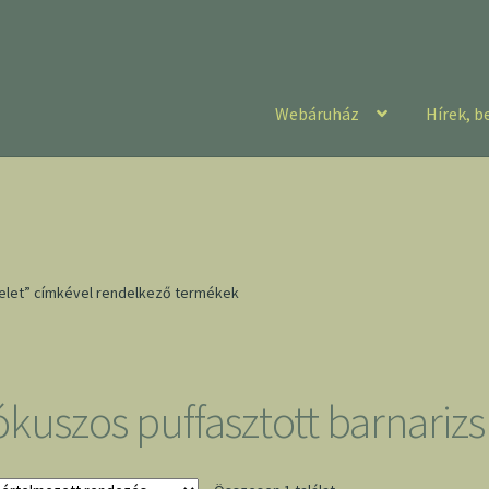
Webáruház
Hírek, b
zelet” címkével rendelkező termékek
ókuszos puffasztott barnarizs