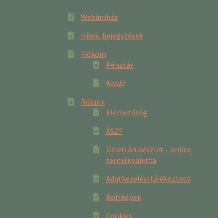
Webáruház
Hírek, bejegyzések
Fiókom
Pénztár
Kosár
Rólunk
Elérhetőség
ÁSZF
Üzleti árukészlet – online
termékpaletta
Adatkezelési tájékoztató
Boltképek
Cookies