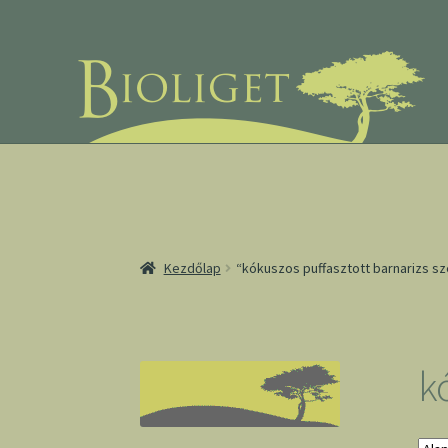
Ugrás
Kilépés
a
a
navigációhoz
tartalomba
Kezdőlap
“kókuszos puffasztott barnarizs s
k