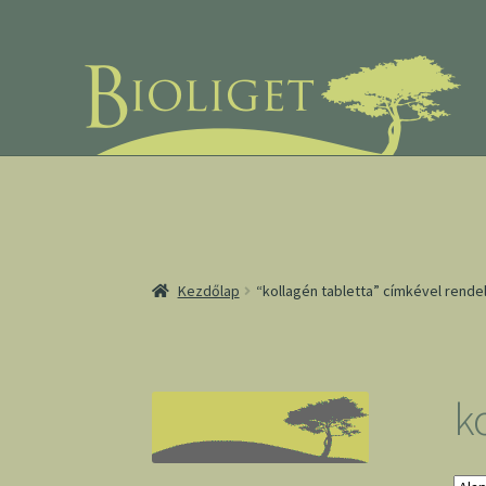
Ugrás
Kilépés
a
a
navigációhoz
tartalomba
Kezdőlap
“kollagén tabletta” címkével rend
k