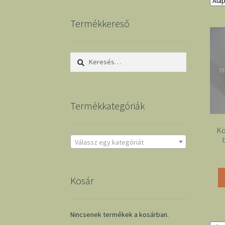
Termékkereső
Keresés:
Termékkategóriák
Ko
Válassz egy kategóriát
Kosár
Nincsenek termékek a kosárban.