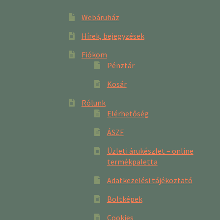
Webáruház
Hírek, bejegyzések
Fiókom
Pénztár
Kosár
Rólunk
Elérhetőség
ÁSZF
Üzleti árukészlet – online
termékpaletta
Adatkezelési tájékoztató
Boltképek
Cookies