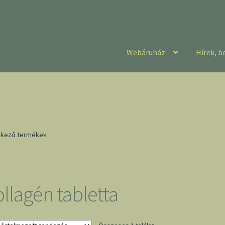
Webáruház
Hírek, b
elkező termékek
ollagén tabletta