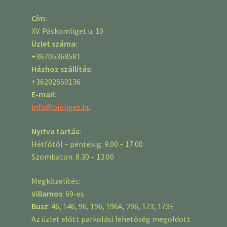
Cím:
XV. Páskomliget u. 10.
Üzlet száma:
+36705368581
Házhoz szállítás:
+36202650136
E-mail:
info@bioliget.hu
Nyitva tartás:
Hétfőtől – péntekig: 9.00 – 17.00
Szombaton: 8.30 – 13.00
Megközelítés:
Villamos
: 69-es
Busz
: 46, 146, 96, 196, 196A, 296, 173, 173E
Az üzlet előtt parkolási lehetőség megoldott