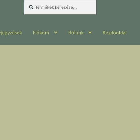
Keresés
Keresés
a
következőre:
ejegyzések
Fiókom
Rólunk
Kezdőoldal