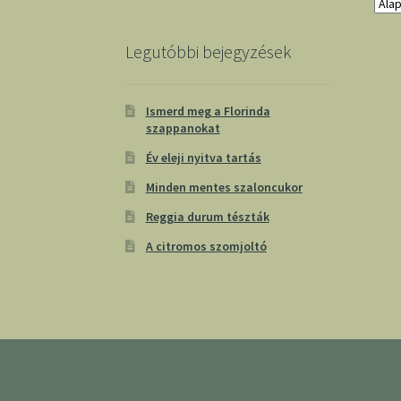
Legutóbbi bejegyzések
Ismerd meg a Florinda
szappanokat
Év eleji nyitva tartás
Minden mentes szaloncukor
Reggia durum tészták
A citromos szomjoltó