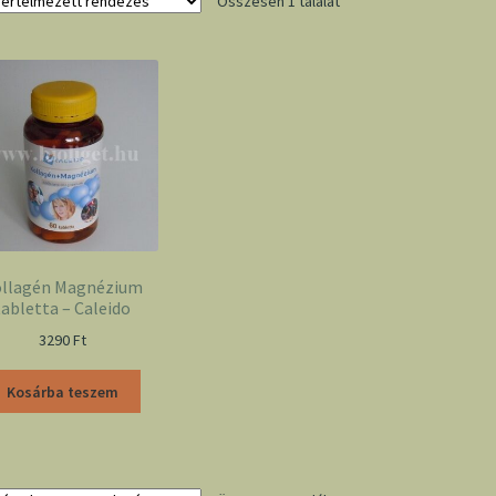
Összesen 1 találat
llagén Magnézium
tabletta – Caleido
3290
Ft
Kosárba teszem