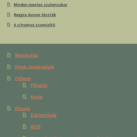
Minden mentes szaloncukor
Reggia durum tészták
A citromos szomjoltó
Webáruház
Hírek, bejegyzések
Fiókom
Pénztár
Kosár
Rólunk
Elérhetőség
ÁSZF