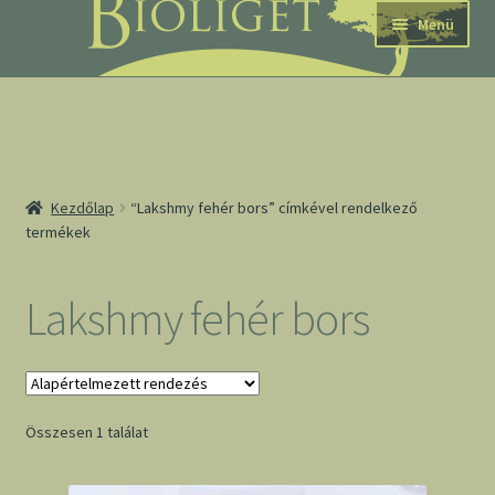
Ugrás
Kilépés
Menü
a
a
navigációhoz
tartalomba
nd
Kezdőlap
“Lakshmy fehér bors” címkével rendelkező
termékek
u
nd
Lakshmy fehér bors
u
Összesen 1 találat