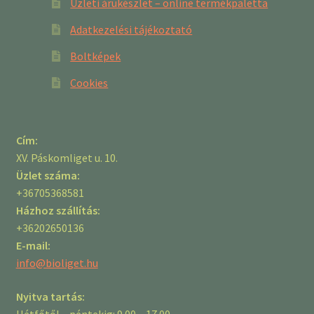
Üzleti árukészlet – online termékpaletta
Adatkezelési tájékoztató
Boltképek
Cookies
Cím:
XV. Páskomliget u. 10.
Üzlet száma:
+36705368581
Házhoz szállítás:
+36202650136
E-mail:
info@bioliget.hu
Nyitva tartás:
Hétfőtől – péntekig: 9.00 – 17.00