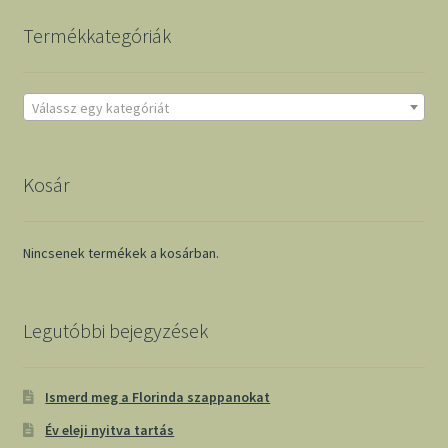
Termékkategóriák
Válassz egy kategóriát
Kosár
Nincsenek termékek a kosárban.
Legutóbbi bejegyzések
Ismerd meg a Florinda szappanokat
Év eleji nyitva tartás