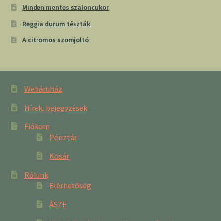
Minden mentes szaloncukor
Reggia durum tészták
A citromos szomjoltó
Webáruház
Hírek, bejegyzések
Fiókom
Pénztár
Kosár
Rólunk
Elérhetőség
ÁSZF