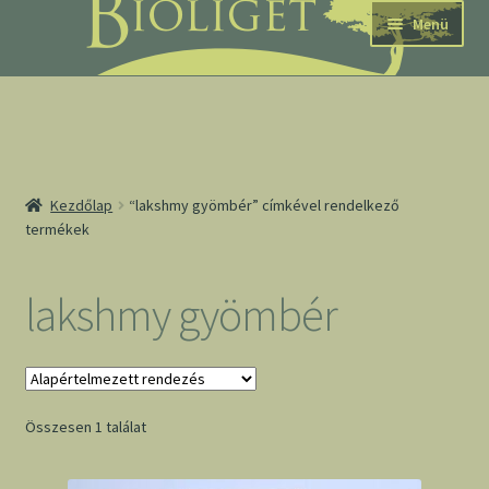
Ugrás
Kilépés
Menü
a
a
navigációhoz
tartalomba
nd
Kezdőlap
“lakshmy gyömbér” címkével rendelkező
termékek
u
nd
lakshmy gyömbér
u
Összesen 1 találat