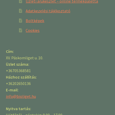
Üzleti árukészlet – online termékpaletta
Adatkezelési tájékoztató
Boltképek
Cookies
Cím:
XV. Páskomliget u. 10.
Üzlet száma:
+36705368581
Házhoz szállítás:
+36202650136
E-mail:
info@bioliget.hu
Nyitva tartás:
Hétfőtől – péntekig: 9.00 – 17.00