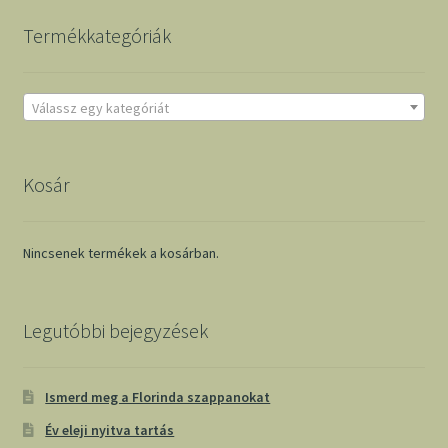
Termékkategóriák
Válassz egy kategóriát
Kosár
Nincsenek termékek a kosárban.
Legutóbbi bejegyzések
Ismerd meg a Florinda szappanokat
Év eleji nyitva tartás