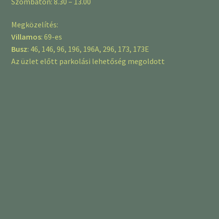
Szombaton: 8.30 – 13.00
Megközelítés:
Villamos
: 69-es
Busz
: 46, 146, 96, 196, 196A, 296, 173, 173E
Az üzlet előtt parkolási lehetőség megoldott