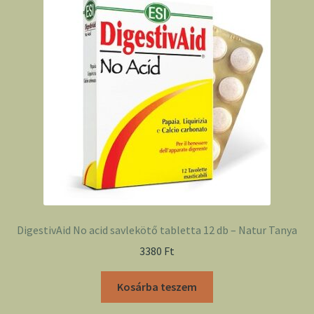
DigestivAid No acid savlekötő tabletta 12 db – Natur Tanya
3380
Ft
Kosárba teszem