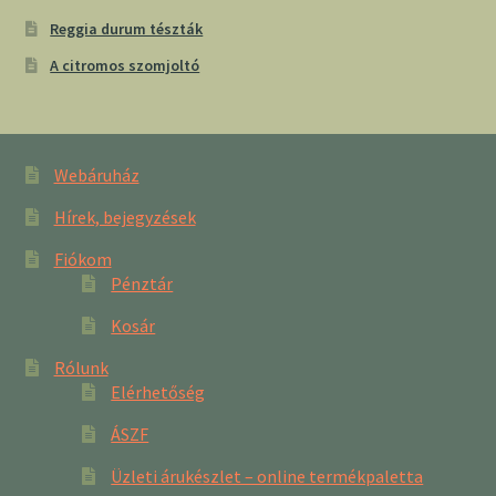
Reggia durum tészták
A citromos szomjoltó
Webáruház
Hírek, bejegyzések
Fiókom
Pénztár
Kosár
Rólunk
Elérhetőség
ÁSZF
Üzleti árukészlet – online termékpaletta