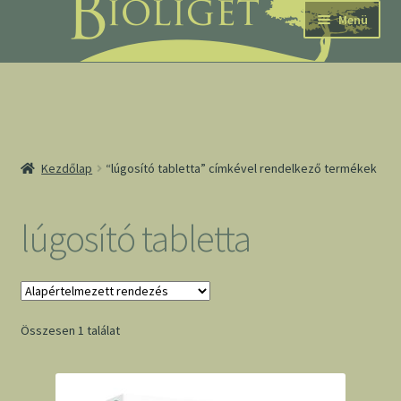
Ugrás
Kilépés
Menü
a
a
navigációhoz
tartalomba
nd
Kezdőlap
“lúgosító tabletta” címkével rendelkező termékek
u
nd
lúgosító tabletta
u
Összesen 1 találat