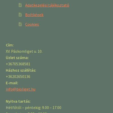
Adatkezelési tájékoztató
Boltképek
Cookies
Cím:
XV. Páskomliget u. 10.
Üzlet száma:
+36705368581
Házhoz szállítás:
+36202650136
E-mail:
info@bioliget.hu
Nyitva tartás:
Hétfőtől – péntekig: 9.00 – 17.00