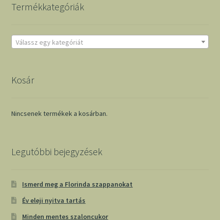
Termékkategóriák
Válassz egy kategóriát
Kosár
Nincsenek termékek a kosárban.
Legutóbbi bejegyzések
Ismerd meg a Florinda szappanokat
Év eleji nyitva tartás
Minden mentes szaloncukor