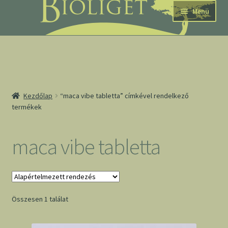
Ugrás
Kilépés
Menü
a
a
navigációhoz
tartalomba
nd
Kezdőlap
“maca vibe tabletta” címkével rendelkező
termékek
u
nd
maca vibe tabletta
u
Összesen 1 találat