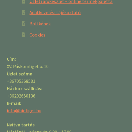
Üzleti árukészlet – online termékpaletta
Adatkezelési tájékoztató
Boltképek
Cookies
Cím:
XV. Páskomliget u. 10.
Üzlet száma:
+36705368581
Házhoz szállítás:
+36202650136
E-mail:
info@bioliget.hu
Nyitva tartás:
Hétfőtől – péntekig: 9.00 – 17.00