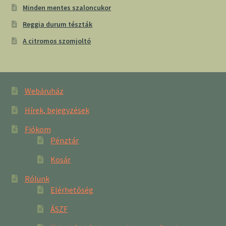
Minden mentes szaloncukor
Reggia durum tészták
A citromos szomjoltó
Webáruház
Hírek, bejegyzések
Fiókom
Pénztár
Kosár
Rólunk
Elérhetőség
ÁSZF