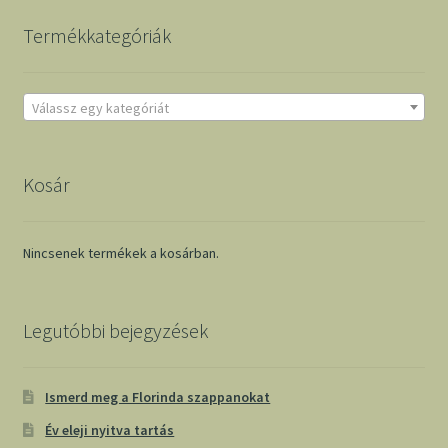
Termékkategóriák
Válassz egy kategóriát
Kosár
Nincsenek termékek a kosárban.
Legutóbbi bejegyzések
Ismerd meg a Florinda szappanokat
Év eleji nyitva tartás