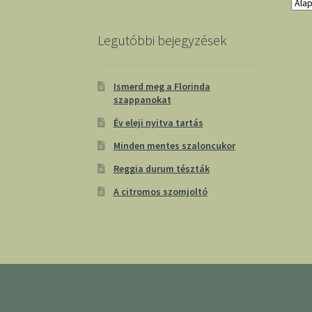
Legutóbbi bejegyzések
Ismerd meg a Florinda
szappanokat
Év eleji nyitva tartás
Minden mentes szaloncukor
Reggia durum tészták
A citromos szomjoltó