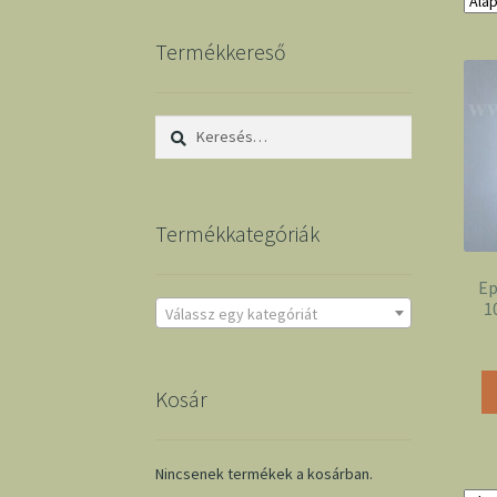
Termékkereső
Keresés:
Termékkategóriák
Ep
1
Válassz egy kategóriát
Kosár
Nincsenek termékek a kosárban.