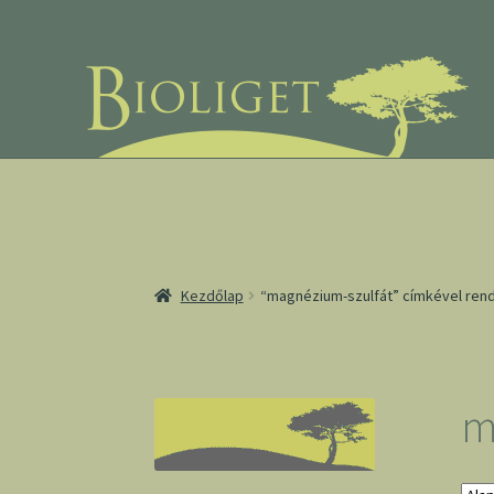
Ugrás
Kilépés
a
a
navigációhoz
tartalomba
Kezdőlap
“magnézium-szulfát” címkével ren
m