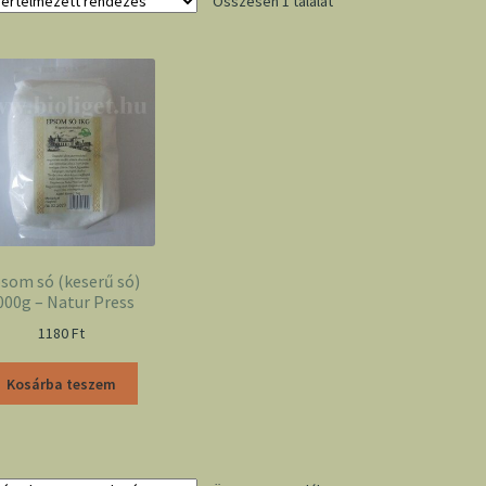
Összesen 1 találat
som só (keserű só)
000g – Natur Press
1180
Ft
Kosárba teszem