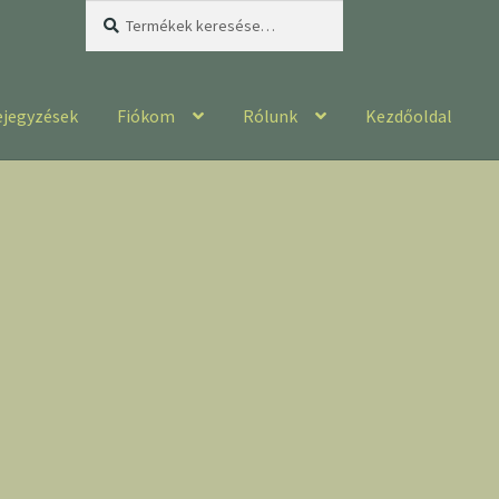
Keresés
Keresés
a
következőre:
ejegyzések
Fiókom
Rólunk
Kezdőoldal