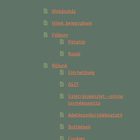
Webáruház
Hírek, bejegyzések
Fiókom
Pénztár
Kosár
Rólunk
Elérhetőség
ÁSZF
Üzleti árukészlet – online
termékpaletta
Adatkezelési tájékoztató
Boltképek
Cookies