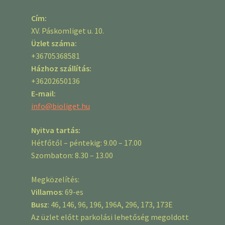
Cím:
XV. Páskomliget u. 10.
Üzlet száma:
+36705368581
Házhoz szállítás:
+36202650136
E-mail:
info@bioliget.hu
Nyitva tartás:
Hétfőtől – péntekig: 9.00 – 17.00
Szombaton: 8.30 – 13.00
Megközelítés:
Villamos
: 69-es
Busz
: 46, 146, 96, 196, 196A, 296, 173, 173E
Az üzlet előtt parkolási lehetőség megoldott