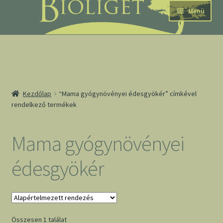
Ugrás
Kilépés
Menü
a
a
navigációhoz
tartalomba
nd
Kezdőlap
“Mama gyógynövényei édesgyökér” címkével
rendelkező termékek
u
nd
Mama gyógynövényei
u
édesgyökér
Összesen 1 találat