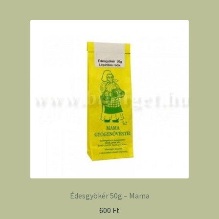
Édesgyökér 50g – Mama
600
Ft