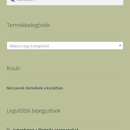
Termékkategóriák
Válassz egy kategóriát
Kosár
Nincsenek termékek a kosárban.
Legutóbbi bejegyzések
Ismerd meg a Florinda szappanokat