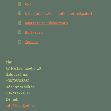
ÁSZF
Üzleti árukészlet – online termékpaletta
Adatkezelési tájékoztató
Boltképek
Cookies
Cím:
XV. Páskomliget u. 10.
Üzlet száma:
+36705368581
Házhoz szállítás:
+36202650136
E-mail:
info@bioliget.hu