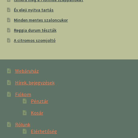
Év eleji nyitva tartás
Minden mentes szaloncukor
Reggia durum tészták
A citromos szomjoltó
Webáruház
Hírek, bejegyzések
Fiókom
Pénztár
Kosár
Rólunk
Elérhetőség