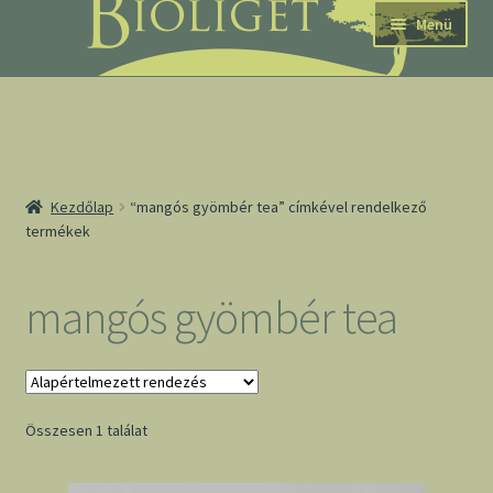
Ugrás
Kilépés
Menü
a
a
navigációhoz
tartalomba
nd
Kezdőlap
“mangós gyömbér tea” címkével rendelkező
termékek
u
nd
mangós gyömbér tea
u
Összesen 1 találat