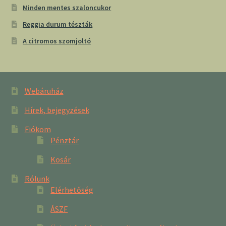
Minden mentes szaloncukor
Reggia durum tészták
A citromos szomjoltó
Webáruház
Hírek, bejegyzések
Fiókom
Pénztár
Kosár
Rólunk
Elérhetőség
ÁSZF