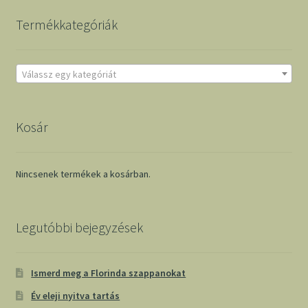
Termékkategóriák
Válassz egy kategóriát
Kosár
Nincsenek termékek a kosárban.
Legutóbbi bejegyzések
Ismerd meg a Florinda szappanokat
Év eleji nyitva tartás