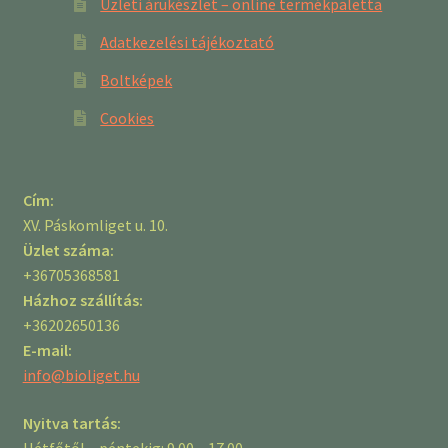
Üzleti árukészlet – online termékpaletta
Adatkezelési tájékoztató
Boltképek
Cookies
Cím:
XV. Páskomliget u. 10.
Üzlet száma:
+36705368581
Házhoz szállítás:
+36202650136
E-mail:
info@bioliget.hu
Nyitva tartás:
Hétfőtől – péntekig: 9.00 – 17.00