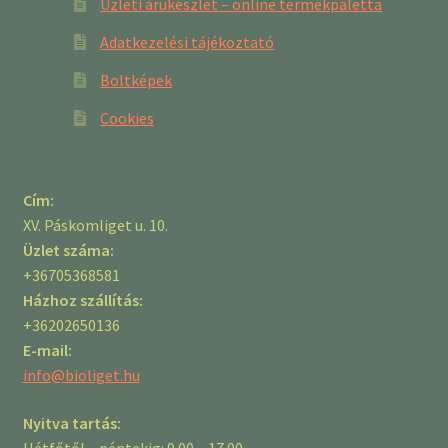
Üzleti árukészlet – online termékpaletta
Adatkezelési tájékoztató
Boltképek
Cookies
Cím:
XV. Páskomliget u. 10.
Üzlet száma:
+36705368581
Házhoz szállítás:
+36202650136
E-mail:
info@bioliget.hu
Nyitva tartás:
Hétfőtől – péntekig: 9.00 – 17.00