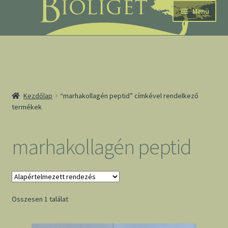
Ugrás
Kilépés
Menü
a
a
navigációhoz
tartalomba
nd
Kezdőlap
“marhakollagén peptid” címkével rendelkező
termékek
u
nd
marhakollagén peptid
u
Összesen 1 találat