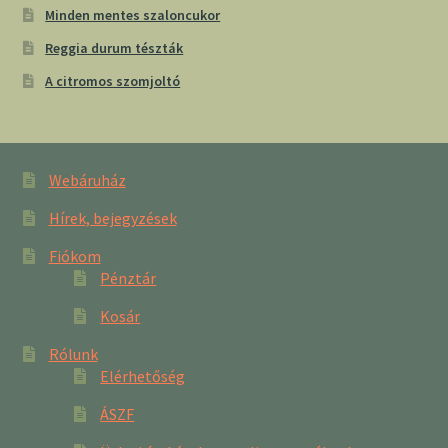
Minden mentes szaloncukor
Reggia durum tészták
A citromos szomjoltó
Webáruház
Hírek, bejegyzések
Fiókom
Pénztár
Kosár
Rólunk
Elérhetőség
ÁSZF