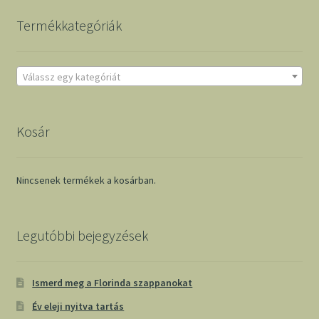
Termékkategóriák
Válassz egy kategóriát
Kosár
Nincsenek termékek a kosárban.
Legutóbbi bejegyzések
Ismerd meg a Florinda szappanokat
Év eleji nyitva tartás