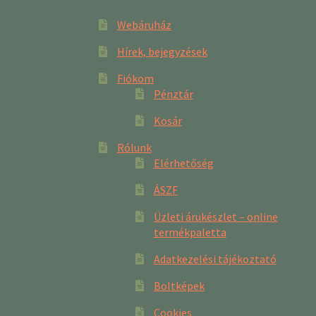
Webáruház
Hírek, bejegyzések
Fiókom
Pénztár
Kosár
Rólunk
Elérhetőség
ÁSZF
Üzleti árukészlet – online
termékpaletta
Adatkezelési tájékoztató
Boltképek
Cookies