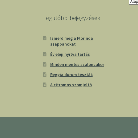
Legutóbbi bejegyzések
Ismerd meg a Florinda
szappanokat
Év eleji nyitva tartás
Minden mentes szaloncukor
Reggia durum tészták
A citromos szomjoltó