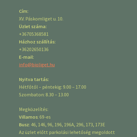
Cím:
XV. Páskomliget u. 10.
Üzlet száma:
+36705368581
Házhoz szállítás:
+36202650136
E-mail:
info@bioliget.hu
Nyitva tartás:
Hétfőtől – péntekig: 9.00 – 17.00
Szombaton: 8.30 – 13.00
Megközelítés:
Villamos
: 69-es
Busz
: 46, 146, 96, 196, 196A, 296, 173, 173E
Az üzlet előtt parkolási lehetőség megoldott