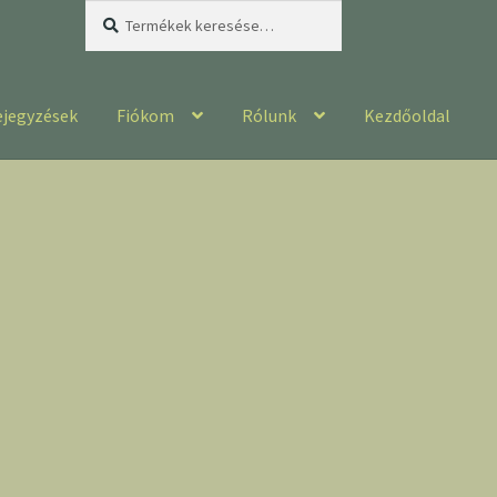
Keresés
Keresés
a
következőre:
ejegyzések
Fiókom
Rólunk
Kezdőoldal