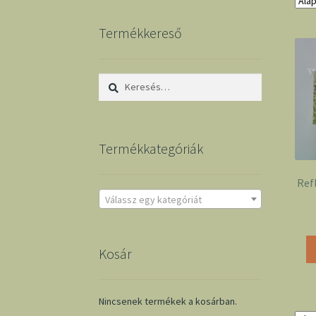
Termékkereső
Keresés:
Termékkategóriák
Refl
Válassz egy kategóriát
Kosár
Nincsenek termékek a kosárban.