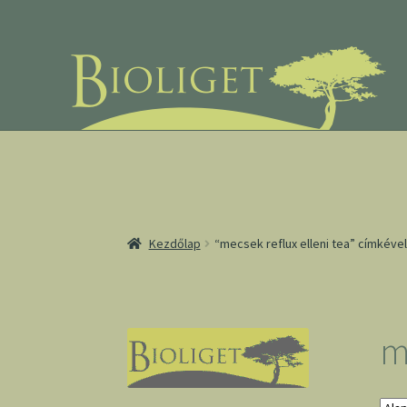
Ugrás
Kilépés
a
a
navigációhoz
tartalomba
Kezdőlap
“mecsek reflux elleni tea” címkév
m