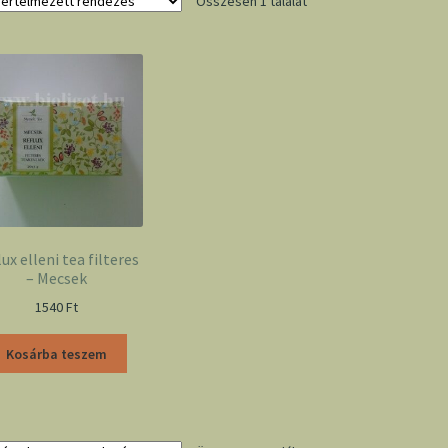
Összesen 1 találat
ux elleni tea filteres
– Mecsek
1540
Ft
Kosárba teszem