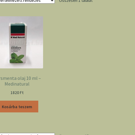
Összesen 1 találat
smenta olaj 10 ml –
Medinatural
1820
Ft
Kosárba teszem