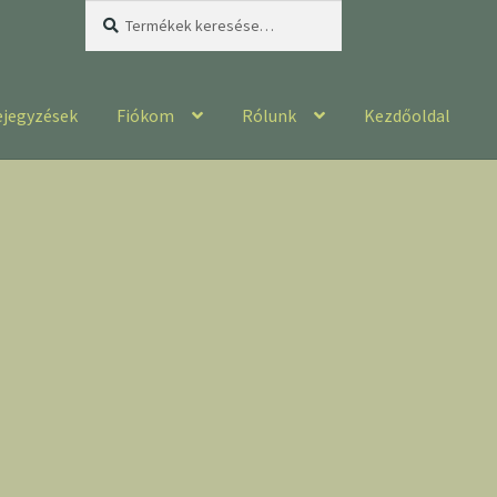
Keresés
Keresés
a
következőre:
ejegyzések
Fiókom
Rólunk
Kezdőoldal