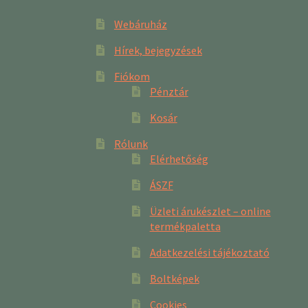
Webáruház
Hírek, bejegyzések
Fiókom
Pénztár
Kosár
Rólunk
Elérhetőség
ÁSZF
Üzleti árukészlet – online
termékpaletta
Adatkezelési tájékoztató
Boltképek
Cookies