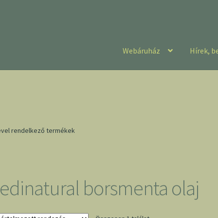
Webáruház
Hírek, b
ével rendelkező termékek
edinatural borsmenta olaj