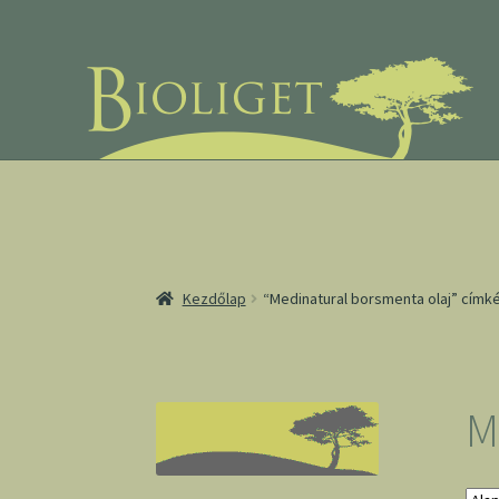
Ugrás
Kilépés
a
a
navigációhoz
tartalomba
Kezdőlap
“Medinatural borsmenta olaj” címk
M