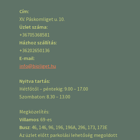
Cím:
XV. Páskomliget u. 10.
Üzlet száma:
+36705368581
Házhoz szállítás:
+36202650136
E-mail:
info@bioliget.hu
Nyitva tartás:
Hétfőtől – péntekig: 9.00 – 17.00
Szombaton: 8.30 – 13.00
Megközelítés:
Villamos
: 69-es
Busz
: 46, 146, 96, 196, 196A, 296, 173, 173E
Az üzlet előtt parkolási lehetőség megoldott