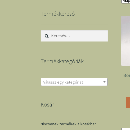
Termékkereső
Keresés:
Termékkategóriák
Bor
Válassz egy kategóriát
Kosár
Nincsenek termékek a kosárban.