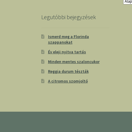
Legutóbbi bejegyzések
Ismerd meg a Florinda
szappanokat
Év eleji nyitva tartás
Minden mentes szaloncukor
Reggia durum tészták
A citromos szomjoltó