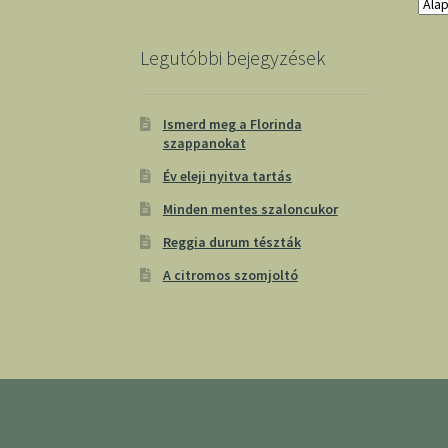
Legutóbbi bejegyzések
Ismerd meg a Florinda
szappanokat
Év eleji nyitva tartás
Minden mentes szaloncukor
Reggia durum tészták
A citromos szomjoltó