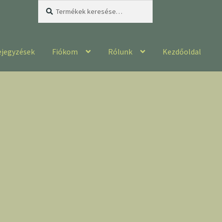
Keresés
Keresés
a
következőre:
ejegyzések
Fiókom
Rólunk
Kezdőoldal