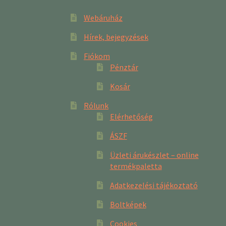
Webáruház
Hírek, bejegyzések
Fiókom
Pénztár
Kosár
Rólunk
Elérhetőség
ÁSZF
Üzleti árukészlet – online
termékpaletta
Adatkezelési tájékoztató
Boltképek
Cookies