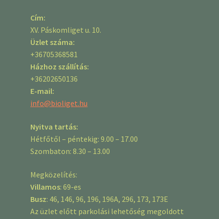
Cím:
XV. Páskomliget u. 10.
Üzlet száma:
+36705368581
Házhoz szállítás:
+36202650136
E-mail:
info@bioliget.hu
Nyitva tartás:
Hétfőtől – péntekig: 9.00 – 17.00
Szombaton: 8.30 – 13.00
Megközelítés:
Villamos
: 69-es
Busz
: 46, 146, 96, 196, 196A, 296, 173, 173E
Az üzlet előtt parkolási lehetőség megoldott