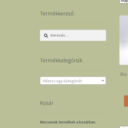
Termékkereső
Keresés:
Termékkategóriák
Bio
Válassz egy kategóriát
Kosár
Nincsenek termékek a kosárban.