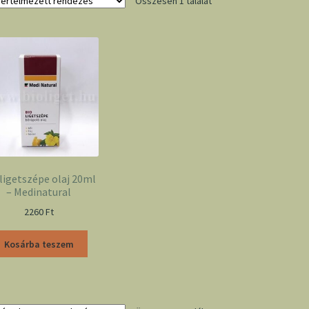
Összesen 1 találat
 ligetszépe olaj 20ml
– Medinatural
2260
Ft
Kosárba teszem