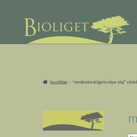
Ugrás
Kilépés
a
a
navigációhoz
tartalomba
Kezdőlap
“medinatural ligetszépe olaj” cím
m