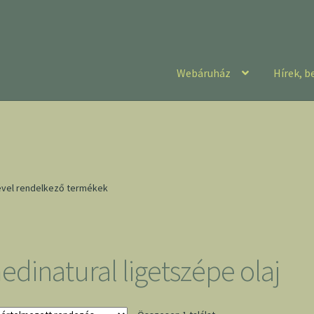
Webáruház
Hírek, b
kével rendelkező termékek
edinatural ligetszépe olaj