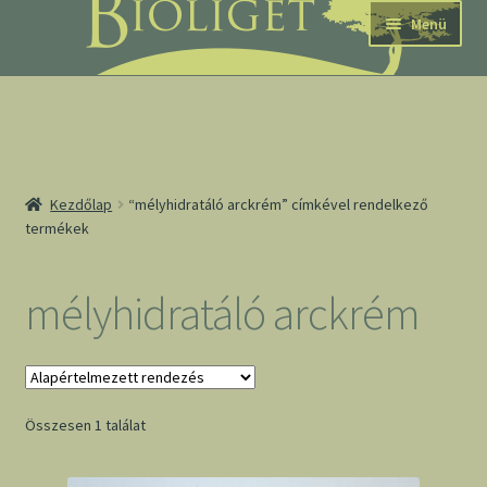
Ugrás
Kilépés
Menü
a
a
navigációhoz
tartalomba
nd
Kezdőlap
“mélyhidratáló arckrém” címkével rendelkező
termékek
u
nd
mélyhidratáló arckrém
u
Összesen 1 találat