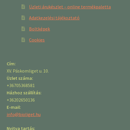
Üzleti árukészlet – online termékpaletta
Adatkezelési tájékoztató
Boltképek
Cookies
Cím:
XV. Páskomliget u. 10.
Üzlet száma:
+36705368581
Házhoz szállítás:
+36202650136
E-mail:
info@bioliget.hu
Nyitva tartás: