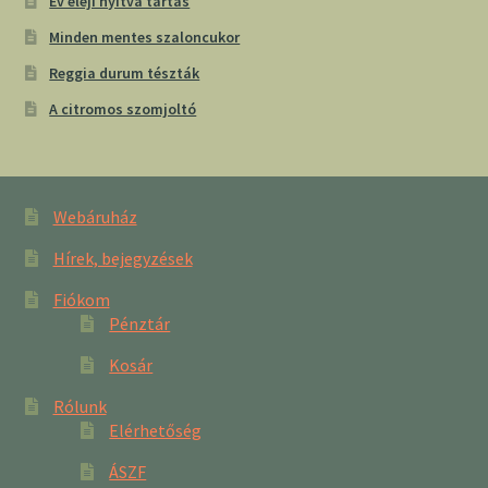
Év eleji nyitva tartás
Minden mentes szaloncukor
Reggia durum tészták
A citromos szomjoltó
Webáruház
Hírek, bejegyzések
Fiókom
Pénztár
Kosár
Rólunk
Elérhetőség
ÁSZF