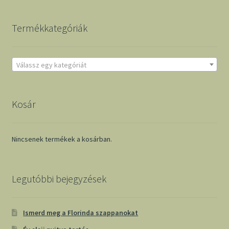
Termékkategóriák
Válassz egy kategóriát
Kosár
Nincsenek termékek a kosárban.
Legutóbbi bejegyzések
Ismerd meg a Florinda szappanokat