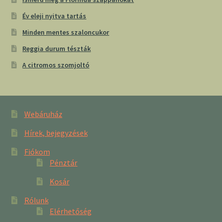
Év eleji nyitva tartás
Minden mentes szaloncukor
Reggia durum tészták
A citromos szomjoltó
Webáruház
Hírek, bejegyzések
Fiókom
Pénztár
Kosár
Rólunk
Elérhetőség