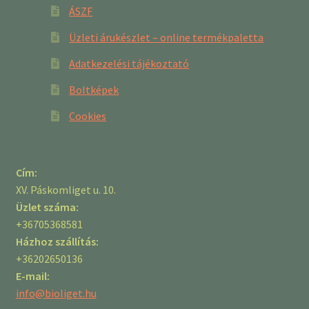
ÁSZF
Üzleti árukészlet – online termékpaletta
Adatkezelési tájékoztató
Boltképek
Cookies
Cím:
XV. Páskomliget u. 10.
Üzlet száma:
+36705368581
Házhoz szállítás:
+36202650136
E-mail:
info@bioliget.hu