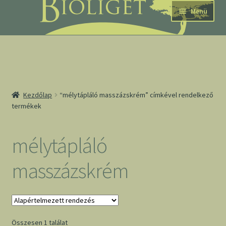
Ugrás
Kilépés
Menü
a
a
navigációhoz
tartalomba
nd
Kezdőlap
“mélytápláló masszázskrém” címkével rendelkező
termékek
u
nd
mélytápláló
u
masszázskrém
Összesen 1 találat