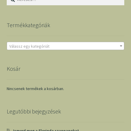
Termékkategóriák
Válassz egy kategóriát
Kosár
Nincsenek termékek a kosárban.
Legutóbbi bejegyzések
Ismerd meg a Florinda szappanokat