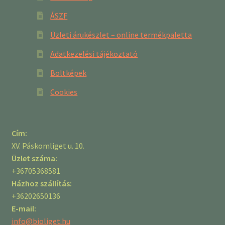
ÁSZF
Üzleti árukészlet – online termékpaletta
Adatkezelési tájékoztató
Boltképek
Cookies
Cím:
XV. Páskomliget u. 10.
Üzlet száma:
+36705368581
Házhoz szállítás:
+36202650136
E-mail:
info@bioliget.hu