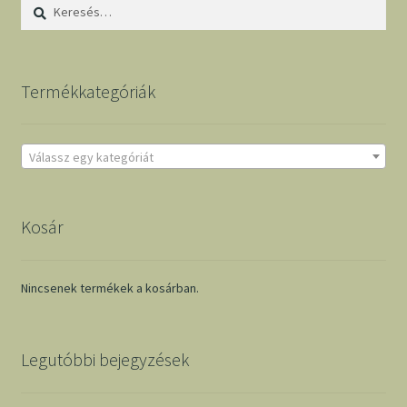
Keresés:
Termékkategóriák
Válassz egy kategóriát
Kosár
Nincsenek termékek a kosárban.
Legutóbbi bejegyzések