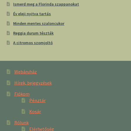
Ismerd meg a Florinda szappanokat
Év eleji nyitva tartás
Minden mentes szaloncukor
Reggia durum tészták
A citromos szomjoltó
Webáruház
Hírek, bejegyzések
Fiókom
Pénztár
Kosár
Rólunk
Elérhetőség