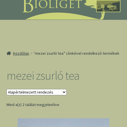
Ugrás
Kilépés
Menü
a
a
navigációhoz
tartalomba
nd
Kezdőlap
“mezei zsurló tea” címkével rendelkező termékek
u
nd
mezei zsurló tea
u
Mind a(z) 2 találat megjelenítve