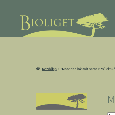
Ugrás
Kilépés
a
a
navigációhoz
tartalomba
Kezdőlap
“Moonrice hántolt barna rizs” cím
M