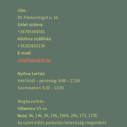
Cím:
XV. Páskomliget u. 10.
Üzlet száma:
+36705368581
Házhoz szállítás:
+36202650136
E-mail:
info@bioliget.hu
Nyitva tartás:
Hétfőtől – péntekig: 9.00 – 17.00
Szombaton: 8.30 – 13.00
Megközelítés:
Villamos
: 69-es
Busz
: 46, 146, 96, 196, 196A, 296, 173, 173E
Az üzlet előtt parkolási lehetőség megoldott