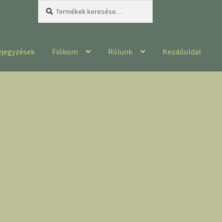
Keresés
Keresés
a
következőre:
ejegyzések
Fiókom
Rólunk
Kezdőoldal