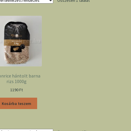
Összesen 1 találat
nrice hántolt barna
rizs 1000g
1190
Ft
Kosárba teszem