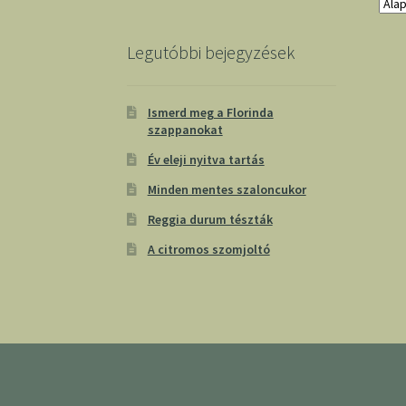
Legutóbbi bejegyzések
Ismerd meg a Florinda
szappanokat
Év eleji nyitva tartás
Minden mentes szaloncukor
Reggia durum tészták
A citromos szomjoltó