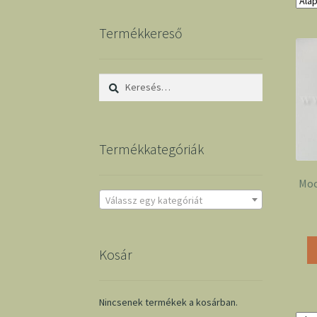
Termékkereső
Keresés:
Termékkategóriák
Moo
Válassz egy kategóriát
Kosár
Nincsenek termékek a kosárban.