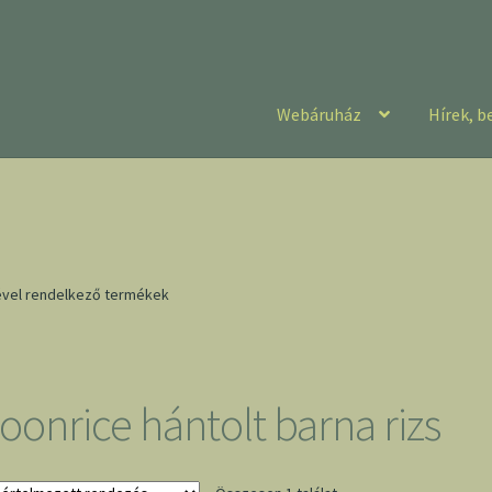
Webáruház
Hírek, b
kével rendelkező termékek
oonrice hántolt barna rizs