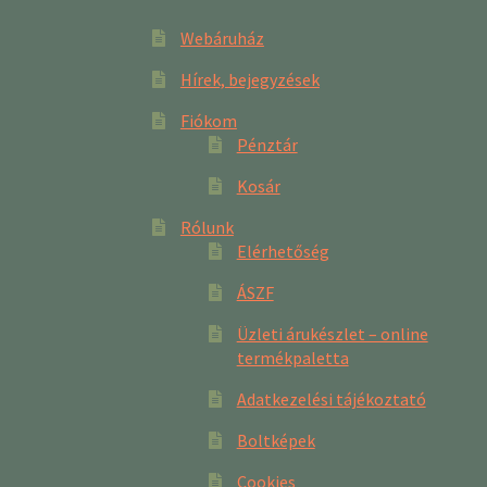
Webáruház
Hírek, bejegyzések
Fiókom
Pénztár
Kosár
Rólunk
Elérhetőség
ÁSZF
Üzleti árukészlet – online
termékpaletta
Adatkezelési tájékoztató
Boltképek
Cookies