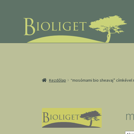
Ugrás
Kilépés
a
a
navigációhoz
tartalomba
Kezdőlap
“mosómami bio sheavaj” címkével
m