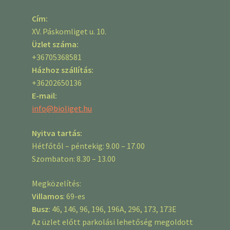
Cím:
XV. Páskomliget u. 10.
Üzlet száma:
+36705368581
Házhoz szállítás:
+36202650136
E-mail:
info@bioliget.hu
Nyitva tartás:
Hétfőtől – péntekig: 9.00 – 17.00
Szombaton: 8.30 – 13.00
Megközelítés:
Villamos
: 69-es
Busz
: 46, 146, 96, 196, 196A, 296, 173, 173E
Az üzlet előtt parkolási lehetőség megoldott