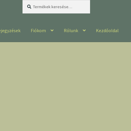
Keresés
Keresés
a
következőre:
ejegyzések
Fiókom
Rólunk
Kezdőoldal