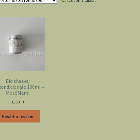
Összesen 1 találat
Bio sheavaj
kondícionáló 100ml –
MosóMami
3160
Ft
Kosárba teszem