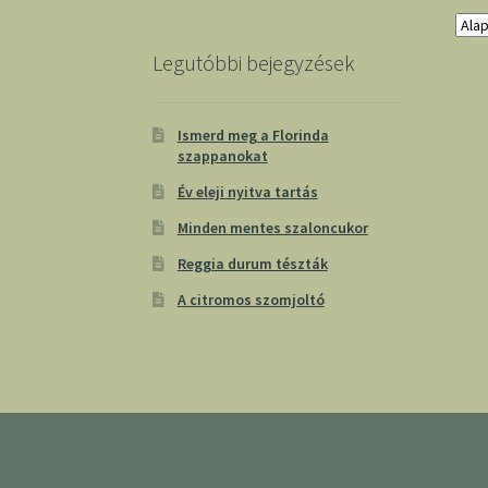
Legutóbbi bejegyzések
Ismerd meg a Florinda
szappanokat
Év eleji nyitva tartás
Minden mentes szaloncukor
Reggia durum tészták
A citromos szomjoltó