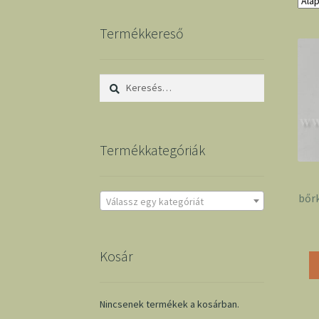
Termékkereső
Keresés:
Termékkategóriák
bőr
Válassz egy kategóriát
Kosár
Nincsenek termékek a kosárban.