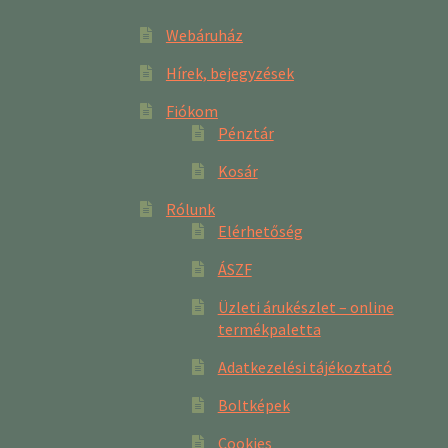
Webáruház
Hírek, bejegyzések
Fiókom
Pénztár
Kosár
Rólunk
Elérhetőség
ÁSZF
Üzleti árukészlet – online
termékpaletta
Adatkezelési tájékoztató
Boltképek
Cookies