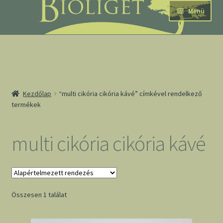
Ugrás
Kilépés
Menü
a
a
navigációhoz
tartalomba
nd
Kezdőlap
“multi cikória cikória kávé” címkével rendelkező
termékek
u
nd
multi cikória cikória kávé
u
Összesen 1 találat