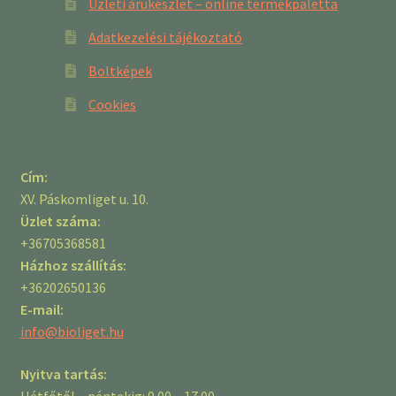
Üzleti árukészlet – online termékpaletta
Adatkezelési tájékoztató
Boltképek
Cookies
Cím:
XV. Páskomliget u. 10.
Üzlet száma:
+36705368581
Házhoz szállítás:
+36202650136
E-mail:
info@bioliget.hu
Nyitva tartás:
Hétfőtől – péntekig: 9.00 – 17.00