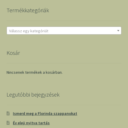
Termékkategóriák
Válassz egy kategóriát
Kosár
Nincsenek termékek a kosárban.
Legutóbbi bejegyzések
Ismerd meg a Florinda szappanokat
Év eleji nyitva tartás