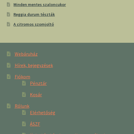
Minden mentes szaloncukor
Reggia durum tészták
A citromos szomjoltó
Webáruház
Hírek, bejegyzések
Fiókom
Pénztár
Kosár
Rólunk
Elérhetőség
ÁSZF