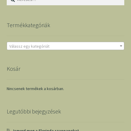
Termékkategóriák
Válassz egy kategóriát
Kosár
Nincsenek termékek a kosárban.
Legutóbbi bejegyzések
Ismerd meg a Florinda szappanokat