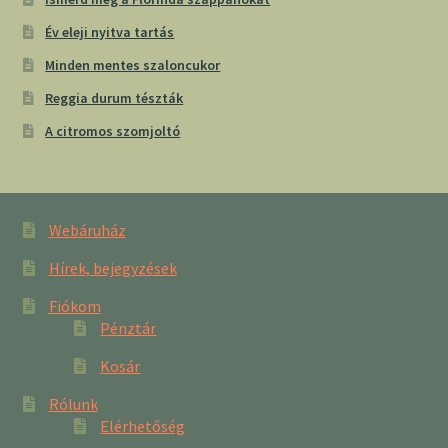
Év eleji nyitva tartás
Minden mentes szaloncukor
Reggia durum tészták
A citromos szomjoltó
Webáruház
Hírek, bejegyzések
Fiókom
Pénztár
Kosár
Rólunk
Elérhetőség