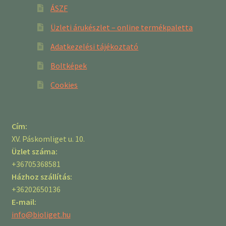
ÁSZF
Üzleti árukészlet – online termékpaletta
Adatkezelési tájékoztató
Boltképek
Cookies
Cím:
XV. Páskomliget u. 10.
Üzlet száma:
+36705368581
Házhoz szállítás:
+36202650136
E-mail:
info@bioliget.hu