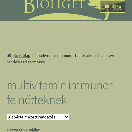
Ugrás
Kilépés
Menü
a
a
navigációhoz
tartalomba
nd
Kezdőlap
“multivitamin immuner felnőtteknek” címkével
rendelkező termékek
u
nd
multivitamin immuner
u
felnőtteknek
Összesen 1 találat