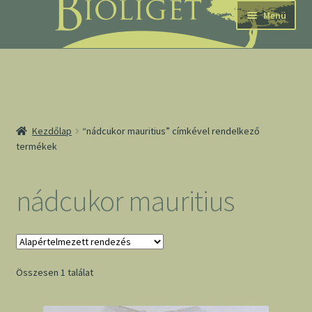
Ugrás
Kilépés
Menü
a
a
navigációhoz
tartalomba
nd
Kezdőlap
“nádcukor mauritius” címkével rendelkező
termékek
u
nd
nádcukor mauritius
u
Összesen 1 találat