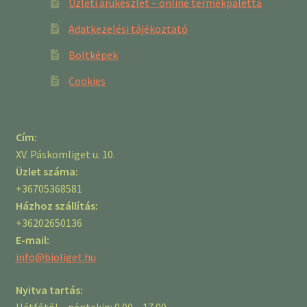
Üzleti árukészlet – online termékpaletta
Adatkezelési tájékoztató
Boltképek
Cookies
Cím:
XV. Páskomliget u. 10.
Üzlet száma:
+36705368581
Házhoz szállítás:
+36202650136
E-mail:
info@bioliget.hu
Nyitva tartás:
Hétfőtől – péntekig: 9.00 – 17.00