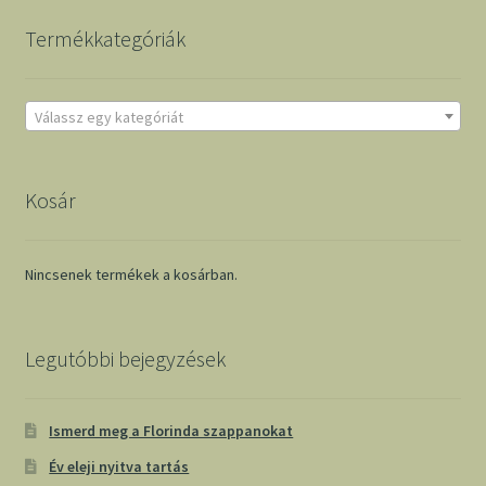
Termékkategóriák
Válassz egy kategóriát
Kosár
Nincsenek termékek a kosárban.
Legutóbbi bejegyzések
Ismerd meg a Florinda szappanokat
Év eleji nyitva tartás