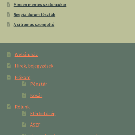
Minden mentes szaloncukor
Reggia durum tészták
A citromos szomjoltó
Webáruház
Hírek, bejegyzések
Fiókom
Pénztár
Kosár
Rólunk
Elérhetőség
ÁSZF