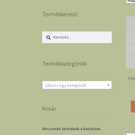
Termékkereső
Keresés:
Termékkategóriák
Kar
Válassz egy kategóriát
Kosár
Nincsenek termékek a kosárban.