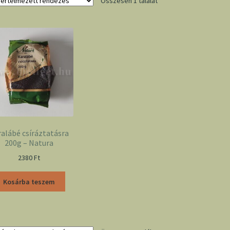
Összesen 1 találat
alábé csíráztatásra
200g – Natura
2380
Ft
Kosárba teszem