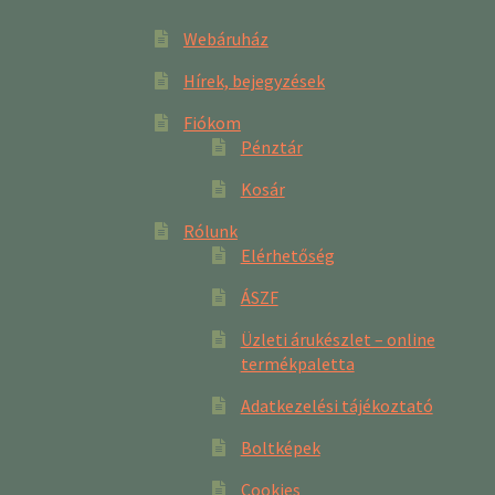
Webáruház
Hírek, bejegyzések
Fiókom
Pénztár
Kosár
Rólunk
Elérhetőség
ÁSZF
Üzleti árukészlet – online
termékpaletta
Adatkezelési tájékoztató
Boltképek
Cookies