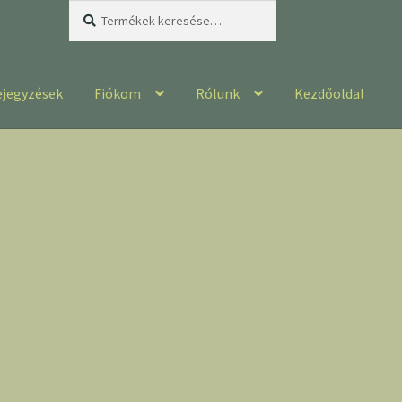
Keresés
Keresés
a
következőre:
ejegyzések
Fiókom
Rólunk
Kezdőoldal