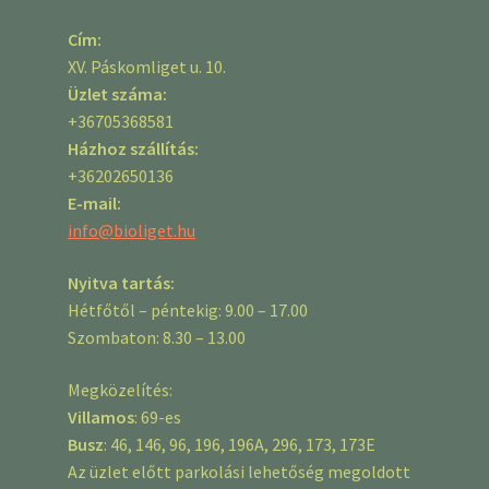
Cím:
XV. Páskomliget u. 10.
Üzlet száma:
+36705368581
Házhoz szállítás:
+36202650136
E-mail:
info@bioliget.hu
Nyitva tartás:
Hétfőtől – péntekig: 9.00 – 17.00
Szombaton: 8.30 – 13.00
Megközelítés:
Villamos
: 69-es
Busz
: 46, 146, 96, 196, 196A, 296, 173, 173E
Az üzlet előtt parkolási lehetőség megoldott