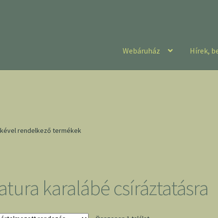
Webáruház
Hírek, b
ímkével rendelkező termékek
atura karalábé csíráztatásra