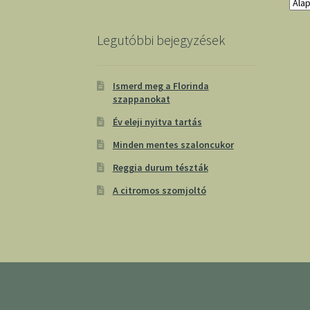
Legutóbbi bejegyzések
Ismerd meg a Florinda
szappanokat
Év eleji nyitva tartás
Minden mentes szaloncukor
Reggia durum tészták
A citromos szomjoltó