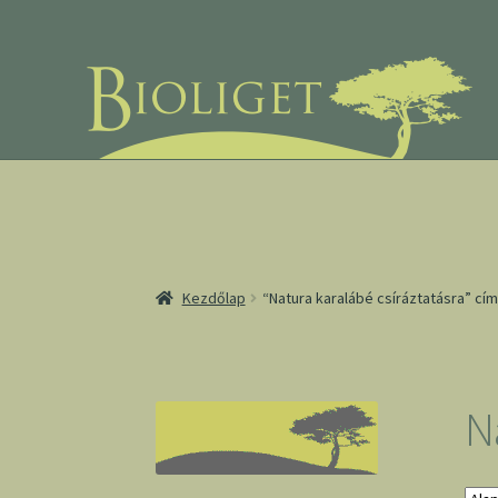
Ugrás
Kilépés
a
a
navigációhoz
tartalomba
Kezdőlap
“Natura karalábé csíráztatásra” c
N