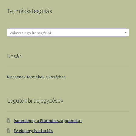
Termékkategóriák
Válassz egy kategóriát
Kosár
Nincsenek termékek a kosárban.
Legutóbbi bejegyzések
Ismerd meg a Florinda szappanokat
Év eleji nyitva tartás