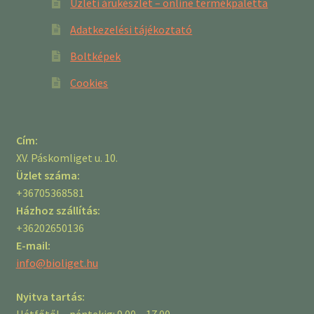
Üzleti árukészlet – online termékpaletta
Adatkezelési tájékoztató
Boltképek
Cookies
Cím:
XV. Páskomliget u. 10.
Üzlet száma:
+36705368581
Házhoz szállítás:
+36202650136
E-mail:
info@bioliget.hu
Nyitva tartás:
Hétfőtől – péntekig: 9.00 – 17.00