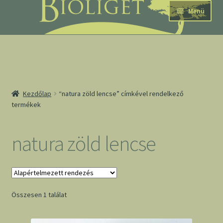
Ugrás
Kilépés
Menü
a
a
navigációhoz
tartalomba
nd
Kezdőlap
“natura zöld lencse” címkével rendelkező
termékek
u
nd
natura zöld lencse
u
Összesen 1 találat