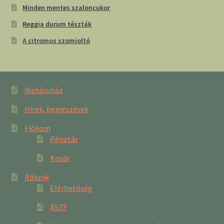
Minden mentes szaloncukor
Reggia durum tészták
A citromos szomjoltó
Webáruház
Hírek, bejegyzések
Fiókom
Pénztár
Kosár
Rólunk
Elérhetőség
ÁSZF