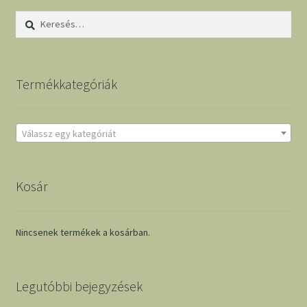
Keresés:
Termékkategóriák
Válassz egy kategóriát
Kosár
Nincsenek termékek a kosárban.
Legutóbbi bejegyzések