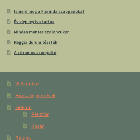
Ismerd meg a Florinda szappanokat
Év eleji nyitva tartás
Minden mentes szaloncukor
Reggia durum tészták
A citromos szomjoltó
Webáruház
Hírek, bejegyzések
Fiókom
Pénztár
Kosár
Rólunk