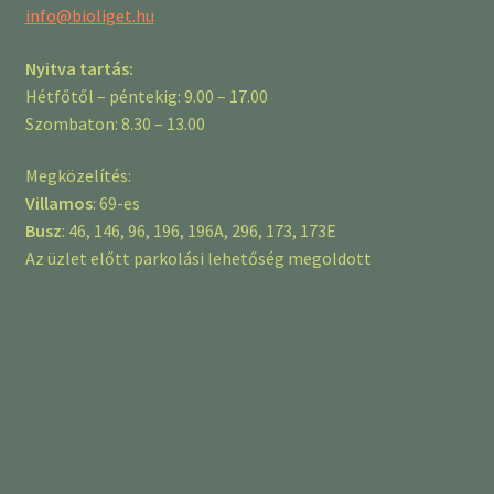
info@bioliget.hu
Nyitva tartás:
Hétfőtől – péntekig: 9.00 – 17.00
Szombaton: 8.30 – 13.00
Megközelítés:
Villamos
: 69-es
Busz
: 46, 146, 96, 196, 196A, 296, 173, 173E
Az üzlet előtt parkolási lehetőség megoldott