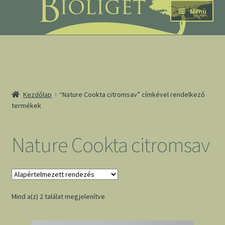
Ugrás
Kilépés
Menü
a
a
navigációhoz
tartalomba
nd
Kezdőlap
“Nature Cookta citromsav” címkével rendelkező
termékek
u
nd
Nature Cookta citromsav
u
Mind a(z) 2 találat megjelenítve