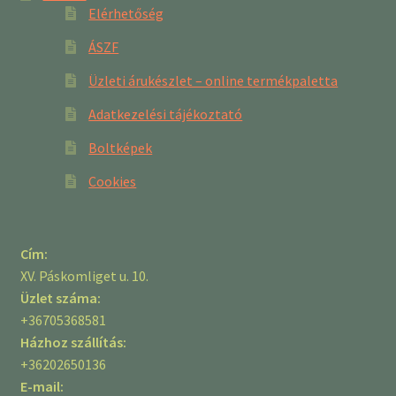
Elérhetőség
ÁSZF
Üzleti árukészlet – online termékpaletta
Adatkezelési tájékoztató
Boltképek
Cookies
Cím:
XV. Páskomliget u. 10.
Üzlet száma:
+36705368581
Házhoz szállítás:
+36202650136
E-mail: