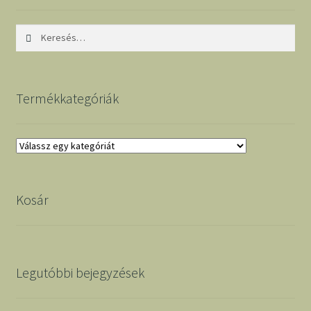
Keresés:
Termékkategóriák
Kosár
Legutóbbi bejegyzések