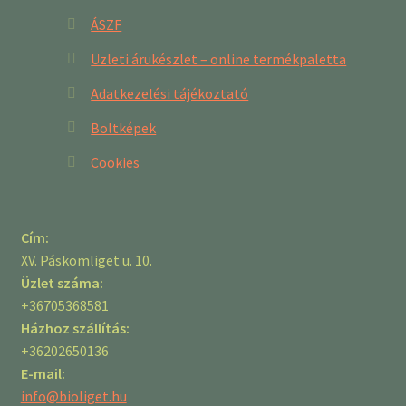
ÁSZF
Üzleti árukészlet – online termékpaletta
Adatkezelési tájékoztató
Boltképek
Cookies
Cím:
XV. Páskomliget u. 10.
Üzlet száma:
+36705368581
Házhoz szállítás:
+36202650136
E-mail:
info@bioliget.hu