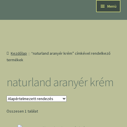
Ugrás
Kilépés
Menü
a
a
navigációhoz
tartalomba
Kezdőlap
“naturland aranyér krém” címkével rendelkező
termékek
naturland aranyér krém
Összesen 1 találat