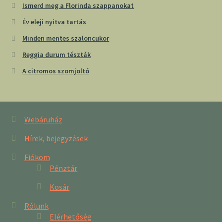
Ismerd meg a Florinda szappanokat
Év eleji nyitva tartás
Minden mentes szaloncukor
Reggia durum tészták
A citromos szomjoltó
Webáruház
Hírek, bejegyzések
Fiókom
Pénztár
Kosár
Rólunk
Elérhetőség