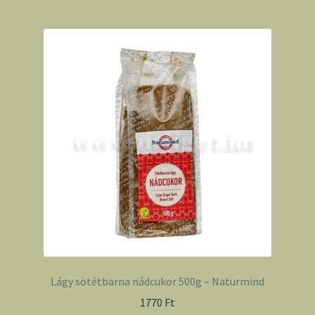
Lágy sötétbarna nádcukor 500g – Naturmind
1770
Ft