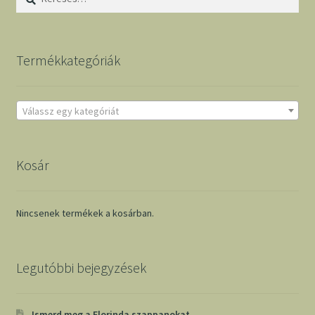
Termékkategóriák
Válassz egy kategóriát
Kosár
Nincsenek termékek a kosárban.
Legutóbbi bejegyzések
Ismerd meg a Florinda szappanokat