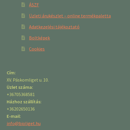
ÁSZF
Üzleti árukészlet – online termékpaletta
Adatkezelési tájékoztató
Boltképek
Cookies
Cím:
XV. Páskomliget u. 10.
Üzlet száma:
+36705368581
Házhoz szállítás:
+36202650136
E-mail:
info@bioliget.hu