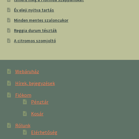
Év eleji nyitva tartás
Minden mentes szaloncukor
Reggia durum tészták
A citromos szomjoltó
Webáruház
Hírek, bejegyzések
Fiókom
Pénztár
Kosár
Rólunk
Elérhetőség