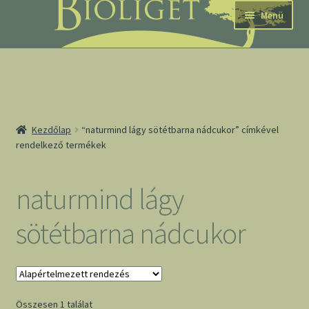
Ugrás
Kilépés
Menü
a
a
navigációhoz
tartalomba
nd
Kezdőlap
“naturmind lágy sötétbarna nádcukor” címkével
rendelkező termékek
u
nd
naturmind lágy
u
sötétbarna nádcukor
Összesen 1 találat