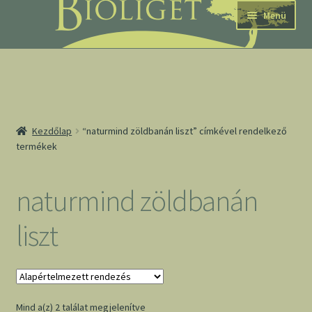
Ugrás
Kilépés
Menü
a
a
navigációhoz
tartalomba
nd
Kezdőlap
“naturmind zöldbanán liszt” címkével rendelkező
termékek
u
nd
naturmind zöldbanán
u
liszt
Mind a(z) 2 találat megjelenítve