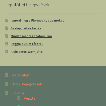
Legutóbbi bejegyzések
Ismerd meg a Florinda szappanokat
Év eleji nyitva tartás
Minden mentes szaloncukor
Reggia durum tészták
A citromos szomjoltó
Webáruház
Hírek, bejegyzések
Fiókom
Pénztár