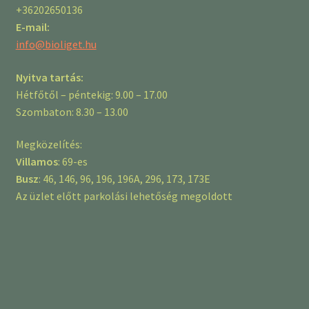
+36202650136
E-mail:
info@bioliget.hu
Nyitva tartás:
Hétfőtől – péntekig: 9.00 – 17.00
Szombaton: 8.30 – 13.00
Megközelítés:
Villamos
: 69-es
Busz
: 46, 146, 96, 196, 196A, 296, 173, 173E
Az üzlet előtt parkolási lehetőség megoldott