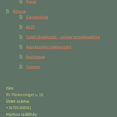
Kosár
Rólunk
Elérhetőség
ÁSZF
Üzleti árukészlet – online termékpaletta
Adatkezelési tájékoztató
Boltképek
Cookies
Cím:
XV. Páskomliget u. 10.
Üzlet száma:
+36705368581
Házhoz szállítás: