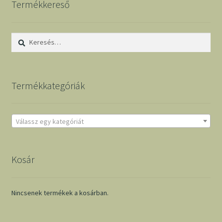
Termékkereső
Keresés:
Termékkategóriák
Válassz egy kategóriát
Kosár
Nincsenek termékek a kosárban.