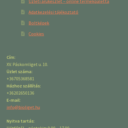
Üzleti árukészlet – online termékpaletta
Adatkezelési tájékoztató
Boltképek
Cookies
Cím:
XV. Páskomliget u. 10.
Üzlet száma:
+36705368581
Házhoz szállítás:
+36202650136
E-mail:
info@bioliget.hu
Nyitva tartás:
Hétfőtől – péntekig: 9.00 – 17.00