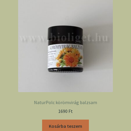
NaturPolc körömvirág balzsam
1690
Ft
Kosárba teszem