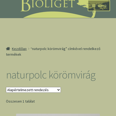
Ugrás
Kilépés
Menü
a
a
navigációhoz
tartalomba
nd
Kezdőlap
“naturpolc körömvirág” címkével rendelkező
termékek
u
nd
naturpolc körömvirág
u
Összesen 1 találat