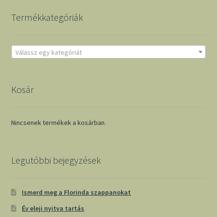
Termékkategóriák
Válassz egy kategóriát
Kosár
Nincsenek termékek a kosárban.
Legutóbbi bejegyzések
Ismerd meg a Florinda szappanokat
Év eleji nyitva tartás