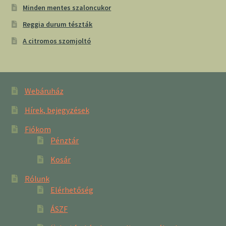
Minden mentes szaloncukor
Reggia durum tészták
A citromos szomjoltó
Webáruház
Hírek, bejegyzések
Fiókom
Pénztár
Kosár
Rólunk
Elérhetőség
ÁSZF