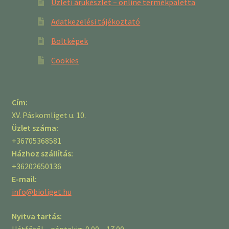
Üzleti árukészlet – online termékpaletta
Adatkezelési tájékoztató
Boltképek
Cookies
Cím:
XV. Páskomliget u. 10.
Üzlet száma:
+36705368581
Házhoz szállítás:
+36202650136
E-mail:
info@bioliget.hu
Nyitva tartás:
Hétfőtől – péntekig: 9.00 – 17.00