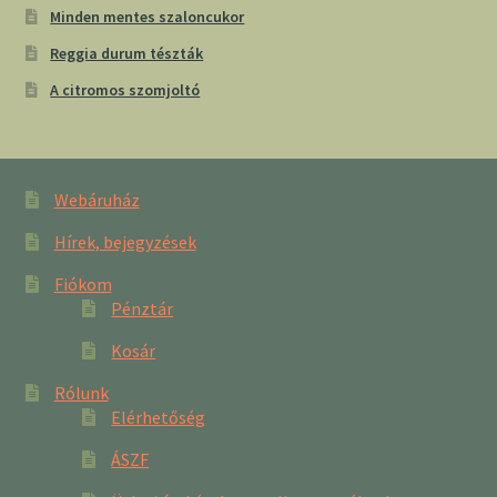
Minden mentes szaloncukor
Reggia durum tészták
A citromos szomjoltó
Webáruház
Hírek, bejegyzések
Fiókom
Pénztár
Kosár
Rólunk
Elérhetőség
ÁSZF