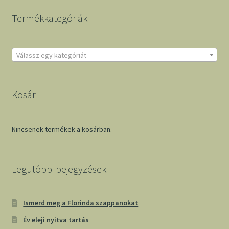
Termékkategóriák
Válassz egy kategóriát
Kosár
Nincsenek termékek a kosárban.
Legutóbbi bejegyzések
Ismerd meg a Florinda szappanokat
Év eleji nyitva tartás