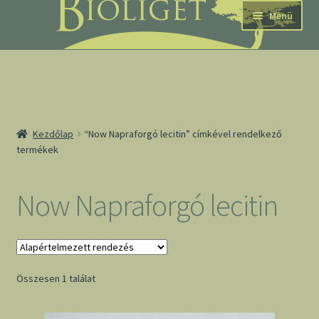
Ugrás
Kilépés
Menü
a
a
navigációhoz
tartalomba
nd
Kezdőlap
“Now Napraforgó lecitin” címkével rendelkező
termékek
u
nd
Now Napraforgó lecitin
u
Összesen 1 találat