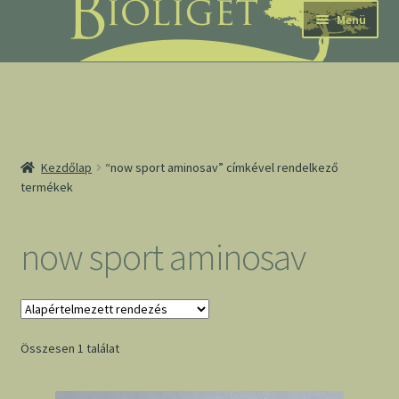
Ugrás
Kilépés
Menü
a
a
navigációhoz
tartalomba
nd
Kezdőlap
“now sport aminosav” címkével rendelkező
termékek
u
nd
now sport aminosav
u
Összesen 1 találat