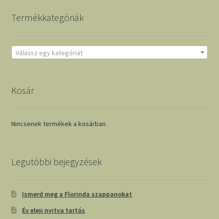
Termékkategóriák
Válassz egy kategóriát
Kosár
Nincsenek termékek a kosárban.
Legutóbbi bejegyzések
Ismerd meg a Florinda szappanokat
Év eleji nyitva tartás