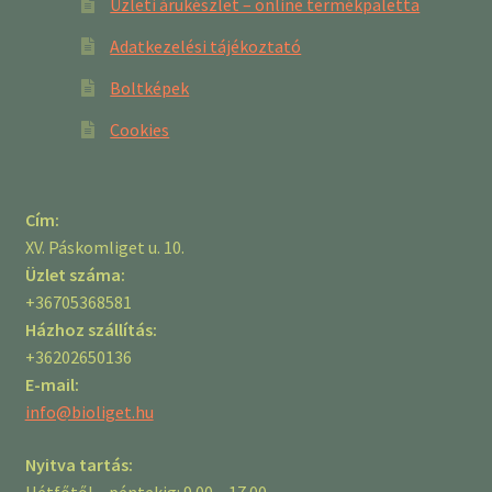
Üzleti árukészlet – online termékpaletta
Adatkezelési tájékoztató
Boltképek
Cookies
Cím:
XV. Páskomliget u. 10.
Üzlet száma:
+36705368581
Házhoz szállítás:
+36202650136
E-mail:
info@bioliget.hu
Nyitva tartás:
Hétfőtől – péntekig: 9.00 – 17.00