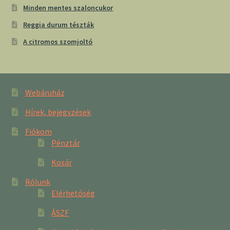
Minden mentes szaloncukor
Reggia durum tészták
A citromos szomjoltó
Webáruház
Hírek, bejegyzések
Fiókom
Pénztár
Kosár
Rólunk
Elérhetőség
ÁSZF