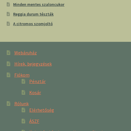
Minden mentes szaloncukor
Reggia durum tészták
A citromos szomjoltó
Webáruház
Hírek, bejegyzések
Fiókom
Pénztár
Kosár
Rólunk
Elérhetőség
ÁSZF