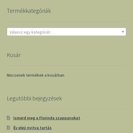
Termékkategóriák
Válassz egy kategóriát
Kosár
Nincsenek termékek a kosárban.
Legutóbbi bejegyzések
Ismerd meg a Florinda szappanokat
Év eleji nyitva tartás