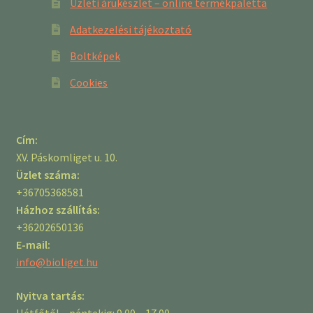
Üzleti árukészlet – online termékpaletta
Adatkezelési tájékoztató
Boltképek
Cookies
Cím:
XV. Páskomliget u. 10.
Üzlet száma:
+36705368581
Házhoz szállítás:
+36202650136
E-mail:
info@bioliget.hu
Nyitva tartás:
Hétfőtől – péntekig: 9.00 – 17.00