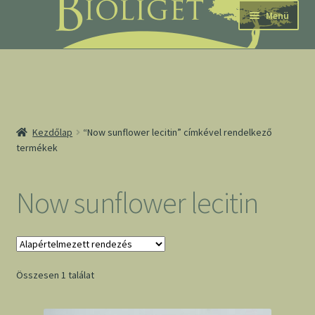
Ugrás
Kilépés
Menü
a
a
navigációhoz
tartalomba
nd
Kezdőlap
“Now sunflower lecitin” címkével rendelkező
termékek
u
nd
Now sunflower lecitin
u
Összesen 1 találat