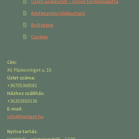
Üzleti árukészlet – online termékpaletta
Adatkezelési tájékoztató
Boltképek
Cookies
Cím:
XV. Páskomliget u. 10.
Üzlet száma:
+36705368581
Házhoz szállítás:
+36202650136
E-mail:
info@bioliget.hu
Nyitva tartás:
Hétfőtől – péntekig: 9.00 – 17.00