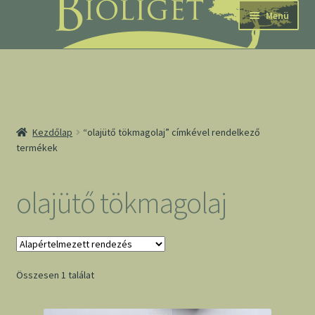
Ugrás
Kilépés
Menü
a
a
navigációhoz
tartalomba
nd
Kezdőlap
“olajütő tökmagolaj” címkével rendelkező
termékek
u
nd
olajütő tökmagolaj
u
Összesen 1 találat