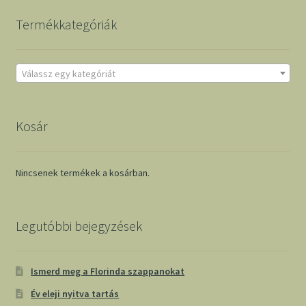
Termékkategóriák
Válassz egy kategóriát
Kosár
Nincsenek termékek a kosárban.
Legutóbbi bejegyzések
Ismerd meg a Florinda szappanokat
Év eleji nyitva tartás