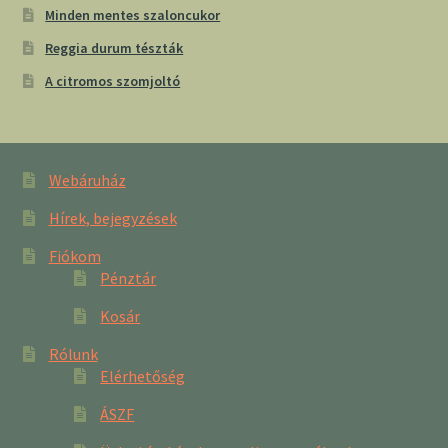
Minden mentes szaloncukor
Reggia durum tészták
A citromos szomjoltó
Webáruház
Hírek, bejegyzések
Fiókom
Pénztár
Kosár
Rólunk
Elérhetőség
ÁSZF