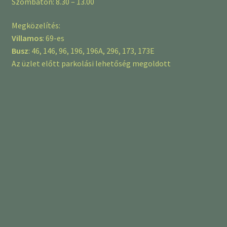
Szombaton: 8.30 – 13.00
Megközelítés:
Villamos
: 69-es
Busz
: 46, 146, 96, 196, 196A, 296, 173, 173E
Az üzlet előtt parkolási lehetőség megoldott