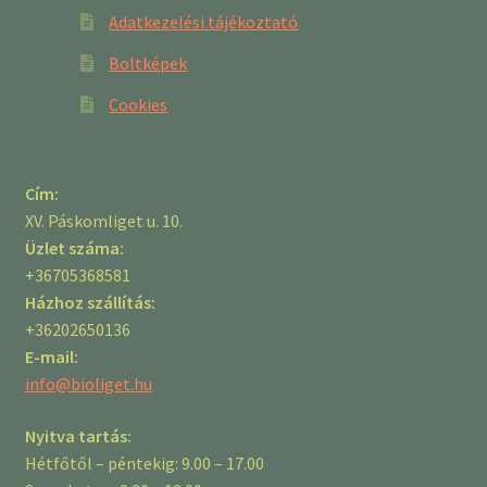
Adatkezelési tájékoztató
Boltképek
Cookies
Cím:
XV. Páskomliget u. 10.
Üzlet száma:
+36705368581
Házhoz szállítás:
+36202650136
E-mail:
info@bioliget.hu
Nyitva tartás:
Hétfőtől – péntekig: 9.00 – 17.00