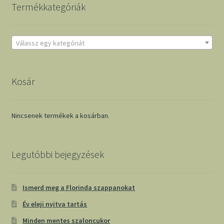
Termékkategóriák
Válassz egy kategóriát
Kosár
Nincsenek termékek a kosárban.
Legutóbbi bejegyzések
Ismerd meg a Florinda szappanokat
Év eleji nyitva tartás
Minden mentes szaloncukor