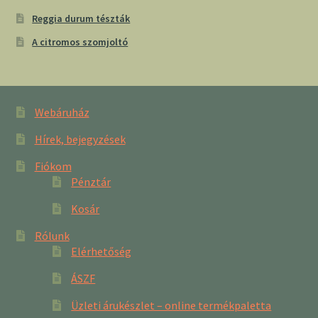
Reggia durum tészták
A citromos szomjoltó
Webáruház
Hírek, bejegyzések
Fiókom
Pénztár
Kosár
Rólunk
Elérhetőség
ÁSZF
Üzleti árukészlet – online termékpaletta