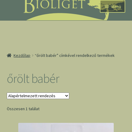
Ugrás
Kilépés
Menü
a
a
navigációhoz
tartalomba
nd
Kezdőlap
“őrölt babér” címkével rendelkező termékek
u
nd
őrölt babér
u
Összesen 1 találat