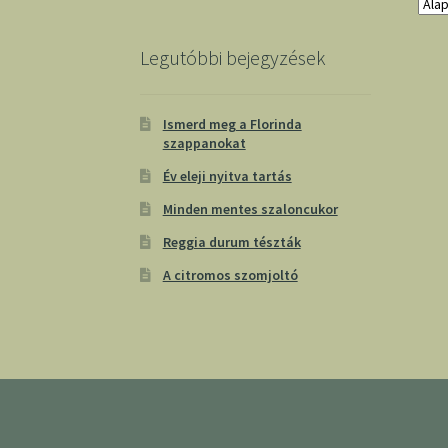
Legutóbbi bejegyzések
Ismerd meg a Florinda
szappanokat
Év eleji nyitva tartás
Minden mentes szaloncukor
Reggia durum tészták
A citromos szomjoltó