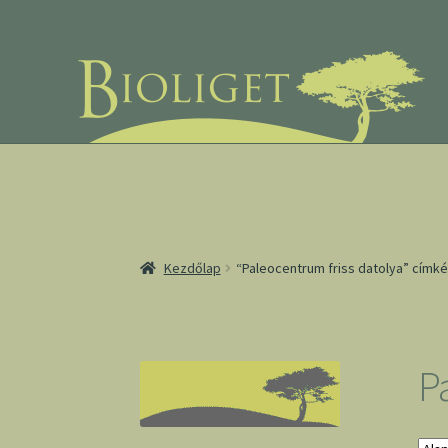
Ugrás
Kilépés
a
a
navigációhoz
tartalomba
Kezdőlap
“Paleocentrum friss datolya” címk
P