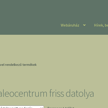
Webáruház
Hírek, b
ével rendelkező termékek
aleocentrum friss datolya