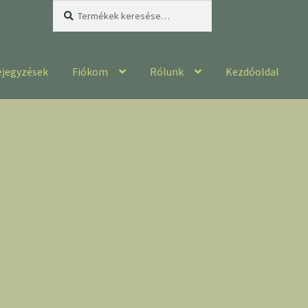
Keresés
Keresés
a
következőre:
ejegyzések
Fiókom
Rólunk
Kezdőoldal