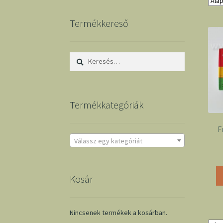
Termékkereső
Keresés:
Termékkategóriák
F
Válassz egy kategóriát
Kosár
Nincsenek termékek a kosárban.