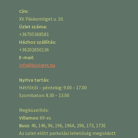
Cím:
XV. Páskomliget u. 10.
Üzlet száma:
+36705368581
Házhoz szállítás:
+36202650136
E-mail:
info@bioliget.hu
Nyitva tartás:
Hétfőtől – péntekig: 9.00 – 17.00
Szombaton: 8.30 – 13.00
Megközelítés:
Villamos
: 69-es
Busz
: 46, 146, 96, 196, 196A, 296, 173, 173E
Az üzlet előtt parkolási lehetőség megoldott