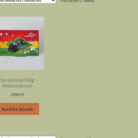
Összesen 1 találat
riss datolya 500g –
Paleocentrum
2350
Ft
Kosárba teszem