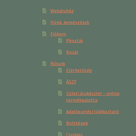
Webáruház
Hírek, bejegyzések
Fiókom
Pénztár
Kosár
Rólunk
Elérhetőség
ÁSZF
Üzleti árukészlet – online
termékpaletta
Adatkezelési tájékoztató
Boltképek
Cookies