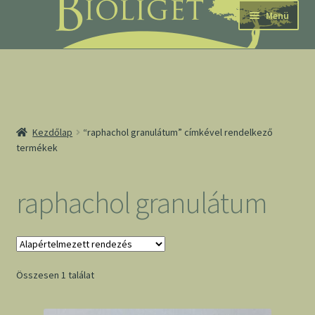
Ugrás
Kilépés
Menü
a
a
navigációhoz
tartalomba
nd
Kezdőlap
“raphachol granulátum” címkével rendelkező
termékek
u
nd
raphachol granulátum
u
Összesen 1 találat