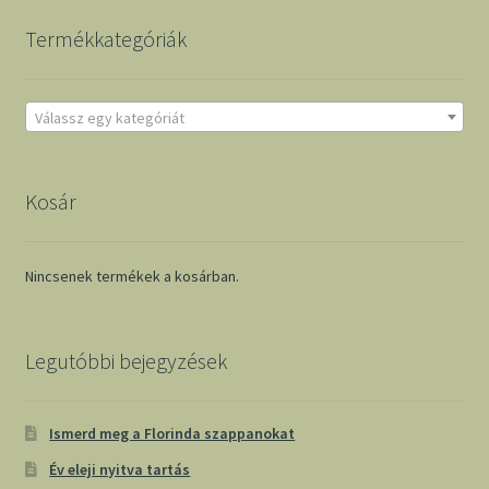
Termékkategóriák
Válassz egy kategóriát
Kosár
Nincsenek termékek a kosárban.
Legutóbbi bejegyzések
Ismerd meg a Florinda szappanokat
Év eleji nyitva tartás