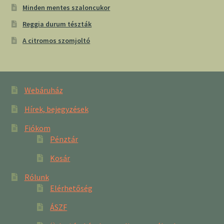
Minden mentes szaloncukor
Reggia durum tészták
A citromos szomjoltó
Webáruház
Hírek, bejegyzések
Fiókom
Pénztár
Kosár
Rólunk
Elérhetőség
ÁSZF