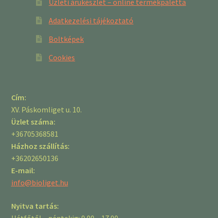
Üzleti árukészlet – online termékpaletta
Adatkezelési tájékoztató
Boltképek
Cookies
Cím:
XV. Páskomliget u. 10.
Üzlet száma:
+36705368581
Házhoz szállítás:
+36202650136
E-mail:
info@bioliget.hu
Nyitva tartás:
Hétfőtől – péntekig: 9.00 – 17.00