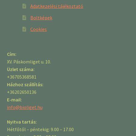
Adatkezelési tájékoztató
Boltképek
Cookies
Cím:
XV. Páskomliget u. 10.
Üzlet száma:
+36705368581
Házhoz szállítás:
+36202650136
E-mail:
info@bioliget.hu
Nyitva tartás:
Hétfőtől – péntekig: 9.00 – 17.00