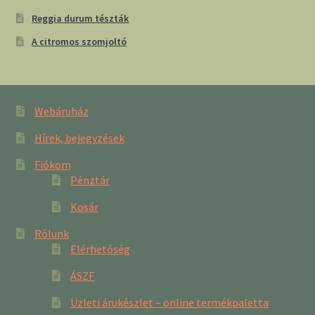
Reggia durum tészták
A citromos szomjoltó
Webáruház
Hírek, bejegyzések
Fiókom
Pénztár
Kosár
Rólunk
Elérhetőség
ÁSZF
Üzleti árukészlet – online termékpaletta