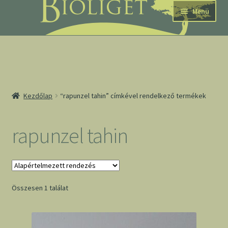
Ugrás
Kilépés
Menü
a
a
navigációhoz
tartalomba
nd
Kezdőlap
“rapunzel tahin” címkével rendelkező termékek
u
nd
rapunzel tahin
u
Összesen 1 találat