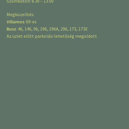
Szombaton: 8.30 – 13.00
Megközelítés:
Villamos
: 69-es
Busz
: 46, 146, 96, 196, 196A, 296, 173, 173E
Az üzlet előtt parkolási lehetőség megoldott