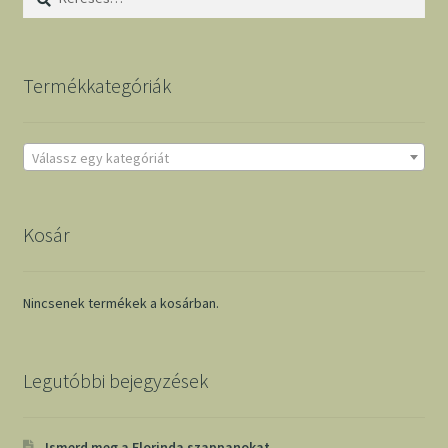
Termékkategóriák
Válassz egy kategóriát
Kosár
Nincsenek termékek a kosárban.
Legutóbbi bejegyzések
Ismerd meg a Florinda szappanokat