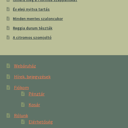
Év eleji nyitva tartás
Minden mentes szaloncukor
Reggia durum tészták
A citromos szomjoltó
Webáruház
Hírek, bejegyzések
Fiókom
Pénztár
Kosár
Rólunk
Elérhetőség