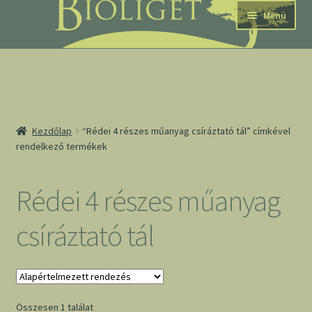
Ugrás
Kilépés
Menü
a
a
navigációhoz
tartalomba
nd
Kezdőlap
“Rédei 4 részes műanyag csíráztató tál” címkével
rendelkező termékek
u
nd
Rédei 4 részes műanyag
u
csíráztató tál
Összesen 1 találat