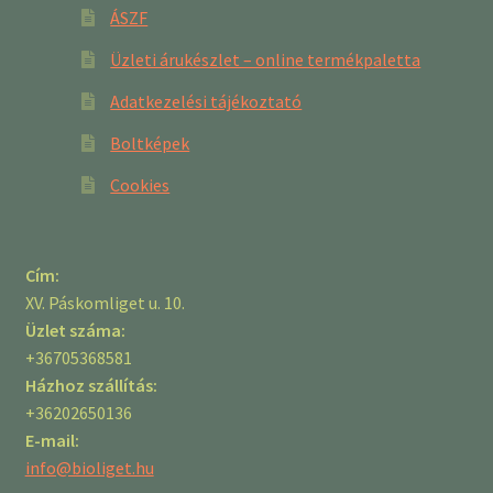
ÁSZF
Üzleti árukészlet – online termékpaletta
Adatkezelési tájékoztató
Boltképek
Cookies
Cím:
XV. Páskomliget u. 10.
Üzlet száma:
+36705368581
Házhoz szállítás:
+36202650136
E-mail:
info@bioliget.hu