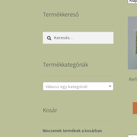
Termékkereső
Keresés:
Termékkategóriák
Refl
Válassz egy kategóriát
Kosár
Nincsenek termékek a kosárban.