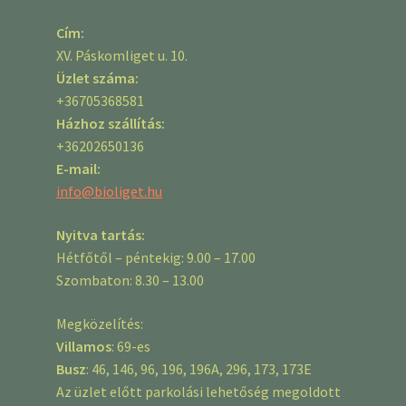
Cím:
XV. Páskomliget u. 10.
Üzlet száma:
+36705368581
Házhoz szállítás:
+36202650136
E-mail:
info@bioliget.hu
Nyitva tartás:
Hétfőtől – péntekig: 9.00 – 17.00
Szombaton: 8.30 – 13.00
Megközelítés:
Villamos
: 69-es
Busz
: 46, 146, 96, 196, 196A, 296, 173, 173E
Az üzlet előtt parkolási lehetőség megoldott