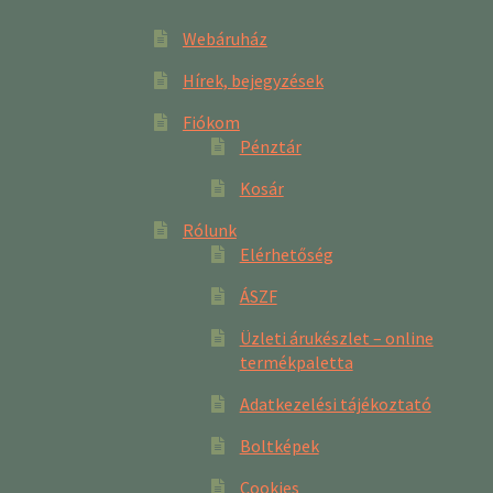
Webáruház
Hírek, bejegyzések
Fiókom
Pénztár
Kosár
Rólunk
Elérhetőség
ÁSZF
Üzleti árukészlet – online
termékpaletta
Adatkezelési tájékoztató
Boltképek
Cookies