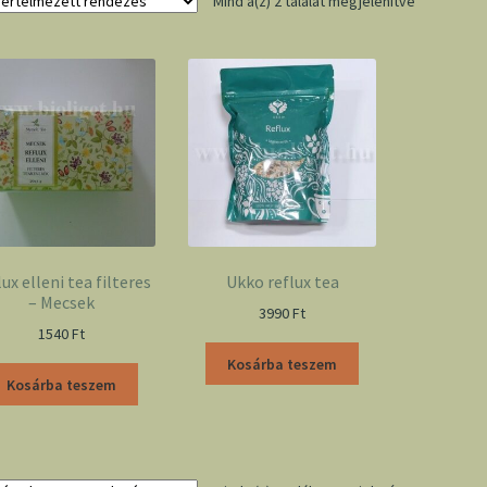
Mind a(z) 2 találat megjelenítve
ux elleni tea filteres
Ukko reflux tea
– Mecsek
3990
Ft
1540
Ft
Kosárba teszem
Kosárba teszem