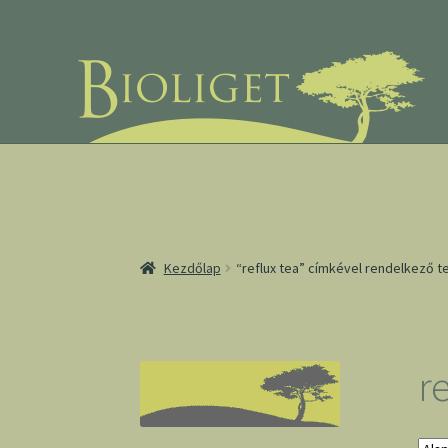
Ugrás
Kilépés
a
a
navigációhoz
tartalomba
Kezdőlap
“reflux tea” címkével rendelkező 
re