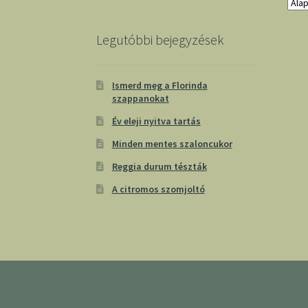
Legutóbbi bejegyzések
Ismerd meg a Florinda
szappanokat
Év eleji nyitva tartás
Minden mentes szaloncukor
Reggia durum tészták
A citromos szomjoltó