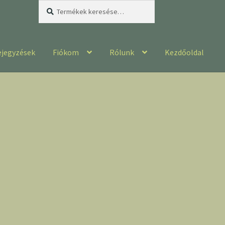
Keresés
Keresés
a
következőre:
ejegyzések
Fiókom
Rólunk
Kezdőoldal