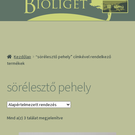
Ugrás
Kilépés
Menü
a
a
navigációhoz
tartalomba
nd
Kezdőlap
“sörélesztő pehely” címkével rendelkező
termékek
u
nd
sörélesztő pehely
u
Mind a(z) 3 találat megjelenítve