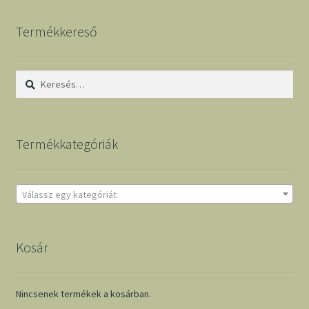
Termékkereső
Keresés:
Termékkategóriák
Válassz egy kategóriát
Kosár
Nincsenek termékek a kosárban.