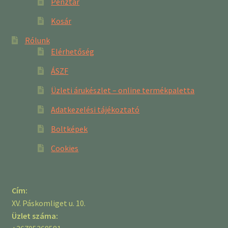
Pénztár
Kosár
Rólunk
Elérhetőség
ÁSZF
Üzleti árukészlet – online termékpaletta
Adatkezelési tájékoztató
Boltképek
Cookies
Cím:
XV. Páskomliget u. 10.
Üzlet száma: