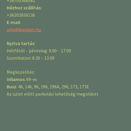
+36705368581
Házhoz szállítás:
+36202650136
E-mail:
info@bioliget.hu
Nyitva tartás:
Hétfőtől – péntekig: 9.00 – 17.00
Szombaton: 8.30 – 13.00
Megközelítés:
Villamos
: 69-es
Busz
: 46, 146, 96, 196, 196A, 296, 173, 173E
Az üzlet előtt parkolási lehetőség megoldott