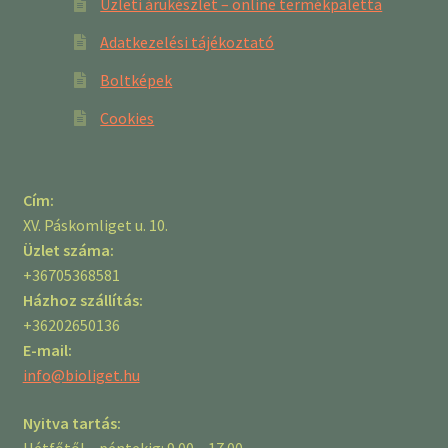
Üzleti árukészlet – online termékpaletta
Adatkezelési tájékoztató
Boltképek
Cookies
Cím:
XV. Páskomliget u. 10.
Üzlet száma:
+36705368581
Házhoz szállítás:
+36202650136
E-mail:
info@bioliget.hu
Nyitva tartás:
Hétfőtől – péntekig: 9.00 – 17.00