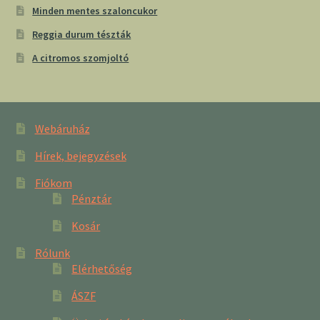
Minden mentes szaloncukor
Reggia durum tészták
A citromos szomjoltó
Webáruház
Hírek, bejegyzések
Fiókom
Pénztár
Kosár
Rólunk
Elérhetőség
ÁSZF