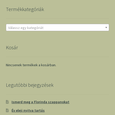
Termékkategóriák
Válassz egy kategóriát
Kosár
Nincsenek termékek a kosárban.
Legutóbbi bejegyzések
Ismerd meg a Florinda szappanokat
Év eleji nyitva tartás