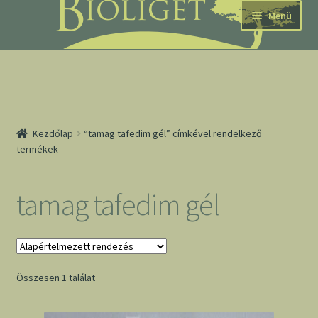
Ugrás
Kilépés
Menü
a
a
navigációhoz
tartalomba
nd
Kezdőlap
“tamag tafedim gél” címkével rendelkező
termékek
u
nd
tamag tafedim gél
u
Összesen 1 találat