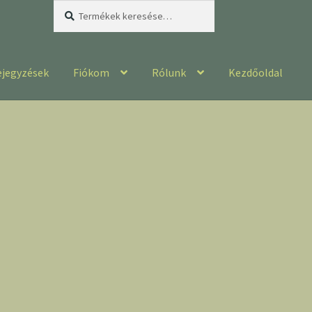
Keresés
Keresés
a
következőre:
ejegyzések
Fiókom
Rólunk
Kezdőoldal