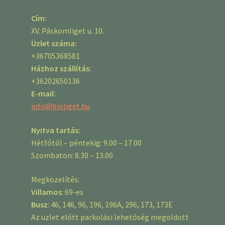
Cím:
XV. Páskomliget u. 10.
Üzlet száma:
+36705368581
Házhoz szállítás:
+36202650136
E-mail:
info@bioliget.hu
Nyitva tartás:
Hétfőtől – péntekig: 9.00 – 17.00
Szombaton: 8.30 – 13.00
Megközelítés:
Villamos
: 69-es
Busz
: 46, 146, 96, 196, 196A, 296, 173, 173E
Az üzlet előtt parkolási lehetőség megoldott