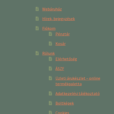
Webáruház
Hírek, bejegyzések
Fiókom
Pénztár
Kosár
Rólunk
Elérhetőség
ÁSZF
Üzleti árukészlet – online
termékpaletta
Adatkezelési tájékoztató
Boltképek
Cookies