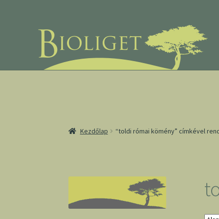
Ugrás
Kilépés
a
a
navigációhoz
tartalomba
Kezdőlap
“toldi római kömény” címkével re
t