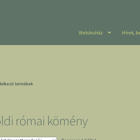
Webáruház
Hírek, b
ndelkező termékek
oldi római kömény