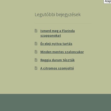
Legutóbbi bejegyzések
Ismerd meg a Florinda
szappanokat
Év eleji nyitva tartás
Minden mentes szaloncukor
Reggia durum tészták
A citromos szomjoltó