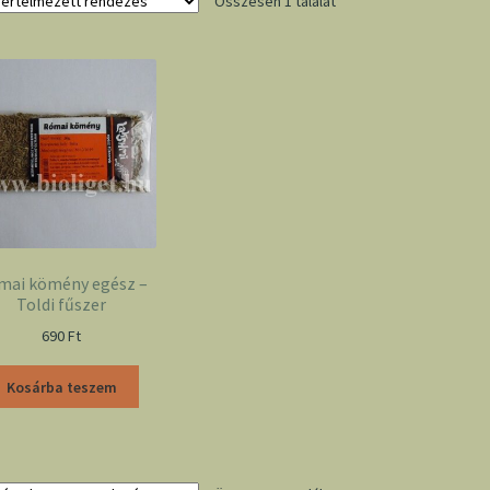
Összesen 1 találat
mai kömény egész –
Toldi fűszer
690
Ft
Kosárba teszem