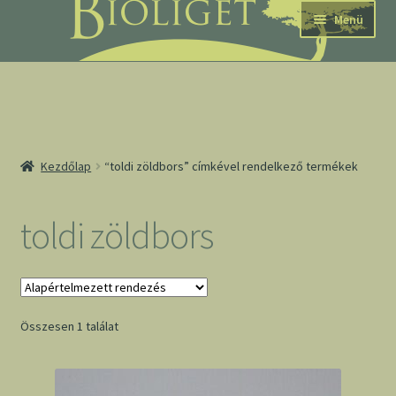
Ugrás
Kilépés
Menü
a
a
navigációhoz
tartalomba
nd
Kezdőlap
“toldi zöldbors” címkével rendelkező termékek
u
nd
toldi zöldbors
u
Összesen 1 találat