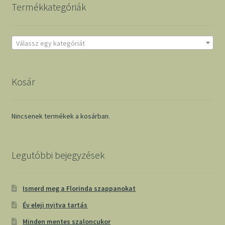
Termékkategóriák
Válassz egy kategóriát
Kosár
Nincsenek termékek a kosárban.
Legutóbbi bejegyzések
Ismerd meg a Florinda szappanokat
Év eleji nyitva tartás
Minden mentes szaloncukor