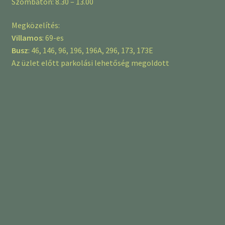
Szombaton: 8.30 – 13.00
Megközelítés:
Villamos
: 69-es
Busz
: 46, 146, 96, 196, 196A, 296, 173, 173E
Az üzlet előtt parkolási lehetőség megoldott