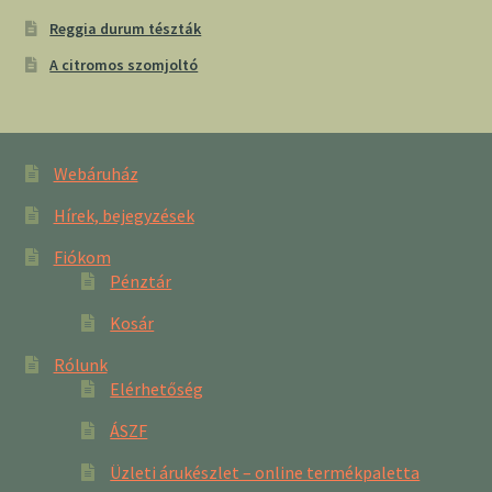
Reggia durum tészták
A citromos szomjoltó
Webáruház
Hírek, bejegyzések
Fiókom
Pénztár
Kosár
Rólunk
Elérhetőség
ÁSZF
Üzleti árukészlet – online termékpaletta