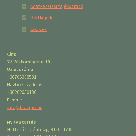
Adatkezelési tájékoztató
Boltképek
Cookies
Cím:
XV. Páskomliget u. 10.
Üzlet száma:
+36705368581
Házhoz szállítás:
+36202650136
E-mail:
info@bioliget.hu
Nyitva tartás:
Hétfőtől – péntekig: 9.00 – 17.00