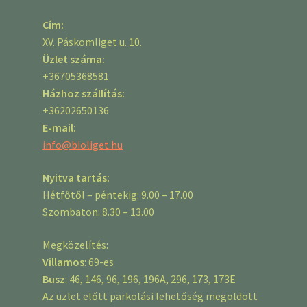
Cím:
XV. Páskomliget u. 10.
Üzlet száma:
+36705368581
Házhoz szállítás:
+36202650136
E-mail:
info@bioliget.hu
Nyitva tartás:
Hétfőtől – péntekig: 9.00 – 17.00
Szombaton: 8.30 – 13.00
Megközelítés:
Villamos
: 69-es
Busz
: 46, 146, 96, 196, 196A, 296, 173, 173E
Az üzlet előtt parkolási lehetőség megoldott