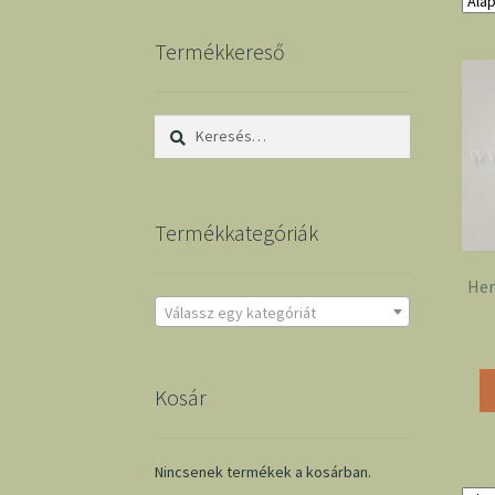
Termékkereső
Keresés:
Termékkategóriák
Her
Válassz egy kategóriát
Kosár
Nincsenek termékek a kosárban.