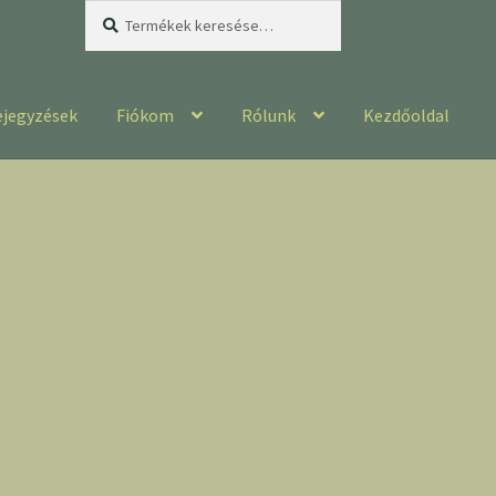
Keresés
Keresés
a
következőre:
ejegyzések
Fiókom
Rólunk
Kezdőoldal