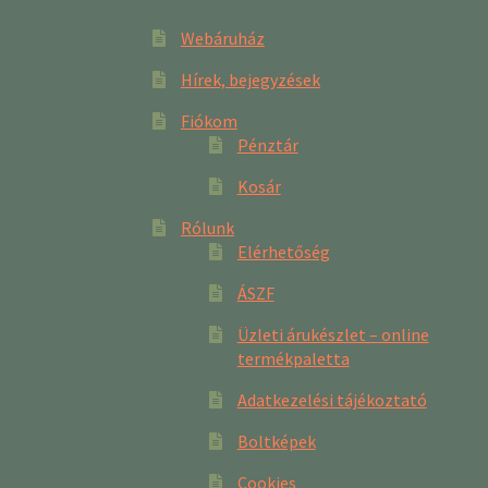
Webáruház
Hírek, bejegyzések
Fiókom
Pénztár
Kosár
Rólunk
Elérhetőség
ÁSZF
Üzleti árukészlet – online
termékpaletta
Adatkezelési tájékoztató
Boltképek
Cookies