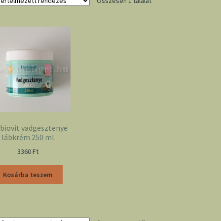
Összesen 1 találat
biovit vadgesztenye
lábkrém 250 ml
3360
Ft
Kosárba teszem