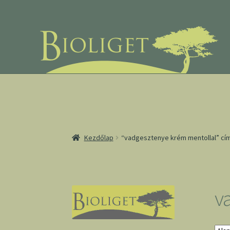
Ugrás
Kilépés
a
a
navigációhoz
tartalomba
Kezdőlap
“vadgesztenye krém mentollal” cí
v