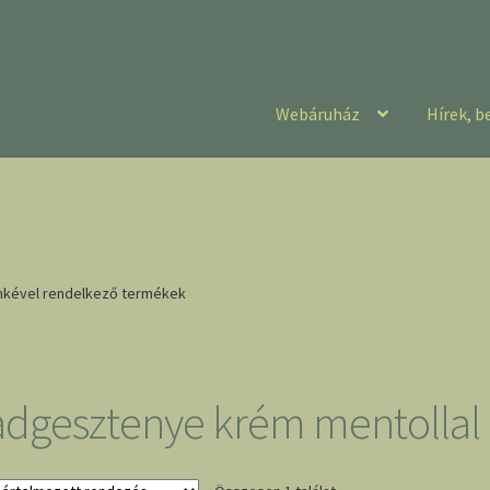
Webáruház
Hírek, b
mkével rendelkező termékek
adgesztenye krém mentollal