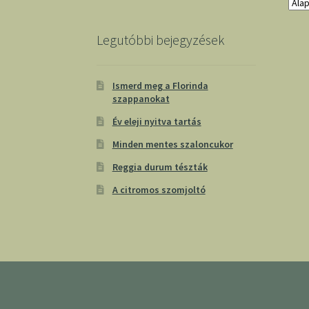
Legutóbbi bejegyzések
Ismerd meg a Florinda
szappanokat
Év eleji nyitva tartás
Minden mentes szaloncukor
Reggia durum tészták
A citromos szomjoltó