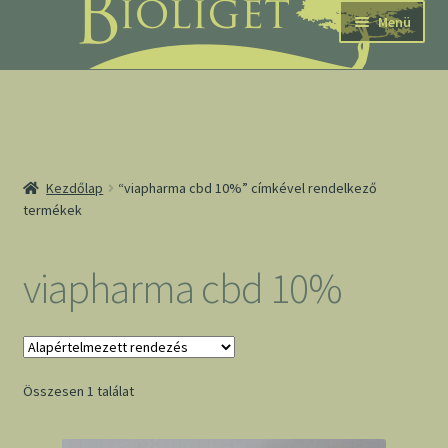
Ugrás
Kilépés
Menü
a
a
navigációhoz
tartalomba
nd
Kezdőlap
“viapharma cbd 10%” címkével rendelkező
termékek
u
nd
viapharma cbd 10%
u
Összesen 1 találat