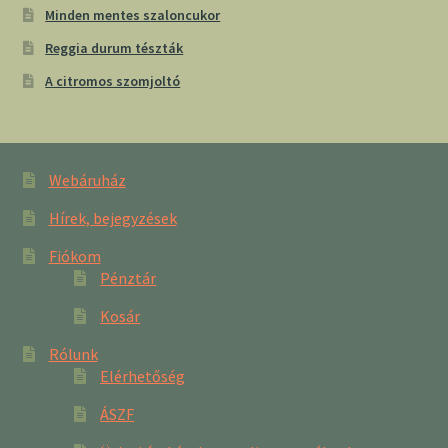
Minden mentes szaloncukor
Reggia durum tészták
A citromos szomjoltó
Webáruház
Hírek, bejegyzések
Fiókom
Pénztár
Kosár
Rólunk
Elérhetőség
ÁSZF