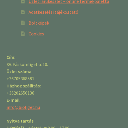
Üzleti árukészlet – online termékpaletta
Adatkezelési tájékoztató
Boltképek
Cookies
Cím:
XV. Páskomliget u. 10.
Üzlet száma:
+36705368581
Házhoz szállítás:
+36202650136
E-mail:
info@bioliget.hu
Nyitva tartás:
Hétfőtől – péntekig: 9.00 – 17.00