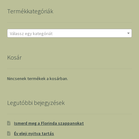
Termékkategóriák
Válassz egy kategóriát
Kosár
Nincsenek termékek a kosárban.
Legutóbbi bejegyzések
Ismerd meg a Florinda szappanokat
Év eleji nyitva tartás