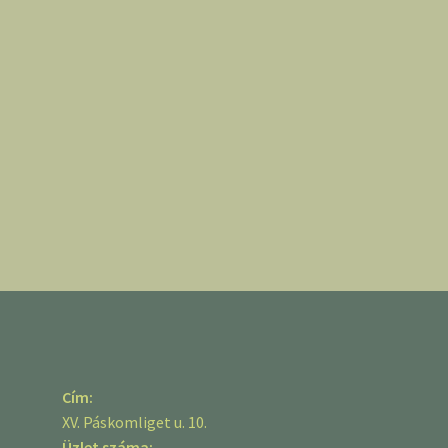
Cím:
XV. Páskomliget u. 10.
Üzlet száma: