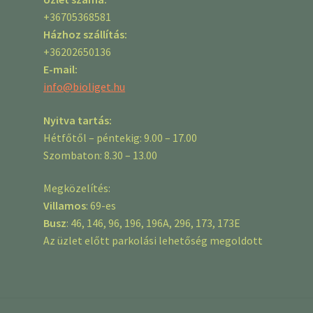
+36705368581
Házhoz szállítás:
+36202650136
E-mail:
info@bioliget.hu
Nyitva tartás:
Hétfőtől – péntekig: 9.00 – 17.00
Szombaton: 8.30 – 13.00
Megközelítés:
Villamos
: 69-es
Busz
: 46, 146, 96, 196, 196A, 296, 173, 173E
Az üzlet előtt parkolási lehetőség megoldott