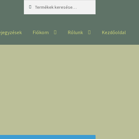
Keresés
Keresés
a
következőre:
ejegyzések
Fiókom
Rólunk
Kezdőoldal