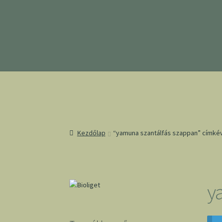
Ugrás
Kilépés
a
a
navigációhoz
tartalomba
Kezdőlap
“yamuna szantálfás szappan” címké
y