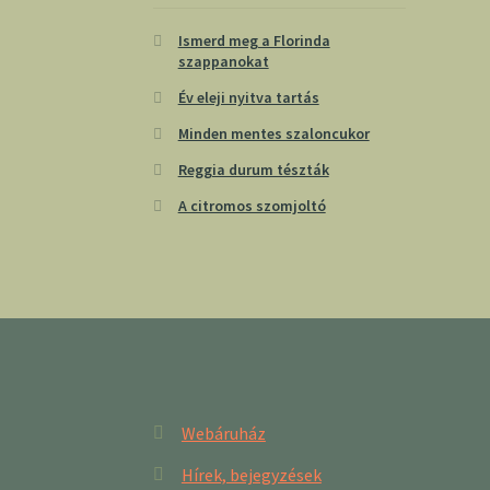
Ismerd meg a Florinda
szappanokat
Év eleji nyitva tartás
Minden mentes szaloncukor
Reggia durum tészták
A citromos szomjoltó
Webáruház
Hírek, bejegyzések