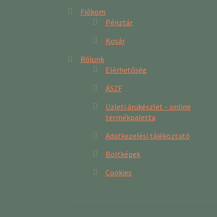
Fiókom
Pénztár
Kosár
Rólunk
Elérhetőség
ÁSZF
Üzleti árukészlet – online
termékpaletta
Adatkezelési tájékoztató
Boltképek
Cookies