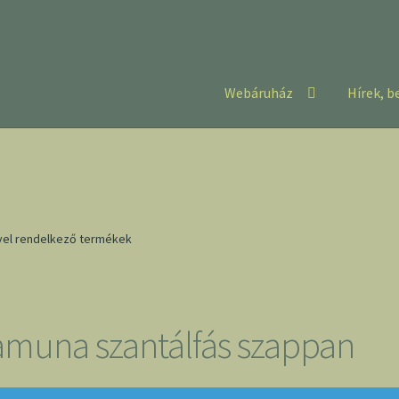
Webáruház
Hírek, b
vel rendelkező termékek
amuna szantálfás szappan