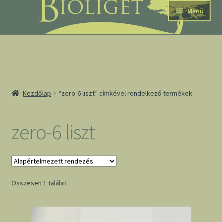
Ugrás
Kilépés
Menü
a
a
navigációhoz
tartalomba
nd
Kezdőlap
“zero-6 liszt” címkével rendelkező termékek
u
nd
zero-6 liszt
u
Összesen 1 találat