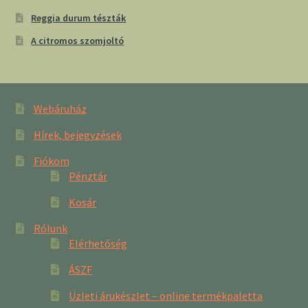
Reggia durum tészták
A citromos szomjoltó
Webáruház
Hírek, bejegyzések
Fiókom
Pénztár
Kosár
Rólunk
Elérhetőség
ÁSZF
Üzleti árukészlet – online termékpaletta