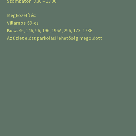
Szombaton: 8.30 – 13.00
Megközelítés:
Villamos
: 69-es
Busz
: 46, 146, 96, 196, 196A, 296, 173, 173E
Az üzlet előtt parkolási lehetőség megoldott