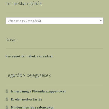
Termékkategóriák
Válassz egy kategóriát
Kosár
Nincsenek termékek a kosárban.
Legutóbbi bejegyzések
Ismerd meg a Florinda szappanokat
Év eleji nyitva tartás
Minden mentes szaloncukor