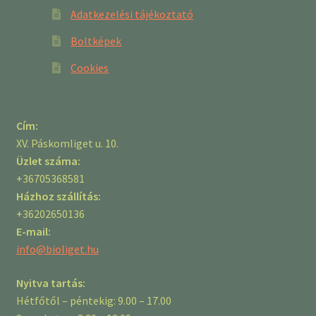
Adatkezelési tájékoztató
Boltképek
Cookies
Cím:
XV. Páskomliget u. 10.
Üzlet száma:
+36705368581
Házhoz szállítás:
+36202650136
E-mail:
info@bioliget.hu
Nyitva tartás:
Hétfőtől – péntekig: 9.00 – 17.00