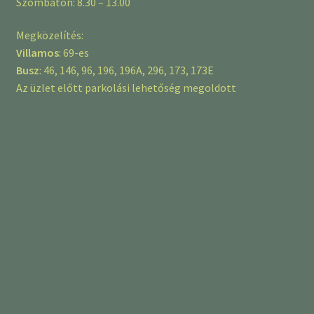
Szombaton: 8.30 – 13.00
Megközelítés:
Villamos
: 69-es
Busz
: 46, 146, 96, 196, 196A, 296, 173, 173E
Az üzlet előtt parkolási lehetőség megoldott