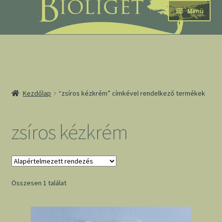
Ugrás
Kilépés
Menü
a
a
navigációhoz
tartalomba
nd
Kezdőlap
“zsíros kézkrém” címkével rendelkező termékek
u
nd
zsíros kézkrém
u
Összesen 1 találat