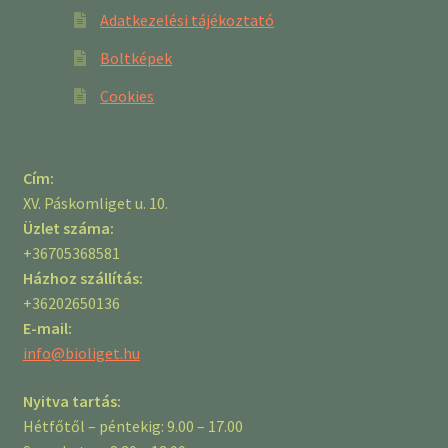
Adatkezelési tájékoztató
Boltképek
Cookies
Cím:
XV. Páskomliget u. 10.
Üzlet száma:
+36705368581
Házhoz szállítás:
+36202650136
E-mail:
info@bioliget.hu
Nyitva tartás:
Hétfőtől – péntekig: 9.00 – 17.00