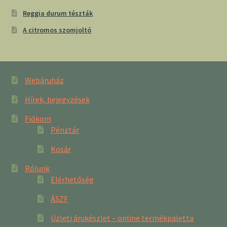
Reggia durum tészták
A citromos szomjoltó
Webáruház
Hírek, bejegyzések
Fiókom
Pénztár
Kosár
Rólunk
Elérhetőség
ÁSZF
Üzleti árukészlet – online termékpaletta