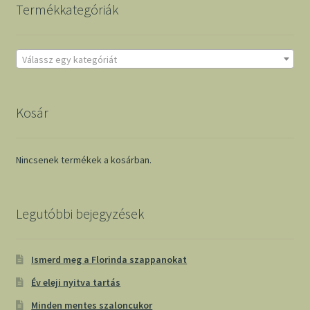
Termékkategóriák
Válassz egy kategóriát
Kosár
Nincsenek termékek a kosárban.
Legutóbbi bejegyzések
Ismerd meg a Florinda szappanokat
Év eleji nyitva tartás
Minden mentes szaloncukor